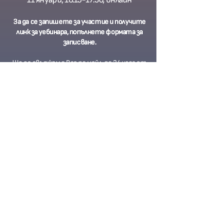
За да се запишете за участие и получите
линк за уебинара, попълнете формата за
записване.
Ще се свържем с Вас по мейл до 24 часа от
получаването на формата.
Тъй като държим да получите максимална
полза, чувствайте се свободни да
свържете се с нас на
0885792525
или
office@sporazumenia.co
m, за да попитате
повече.
Име
*
Фамилия
*