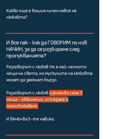
Какво още е Вашия личен навик на
любовта?
И все пак - как да ГОВОРИМ по нов
НАЧИН, за да се разбираме след
пропукванията?
Разговорът с любов Не е най-лесното
нещо на света, но мускулите на любовта
могат да заякнат бързо.
Разговорът с любов
изключва само 3
неща - обвинения, осъждане и
омаловажаване.
И включва 5-те навика.