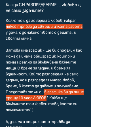
Как да СИ РАЗПРЕДЕЛЯМЕ .... любовта,
не само задачите?
Колкото и да говорим с любов, накрая
някой трябва да свърши цялата работа
у дома, с домакинството с децата , и
своята лична.
Затова има график - ще ви споделим как
може да имаме общ график, който ни
помага реално да включваме важните
неща. С време за задачи и време за
взаимност. Който разпределя не само
задачи, но и разпределя много любов,
време, в което да даваме и получаваме.
Представяте ли си
в графика ви да пише
срещу 10 часа ЛЮБОВ
? Какво ще
включите там /освен това, което си
помислихте/ :)
А, да, има и неща, които трябва да