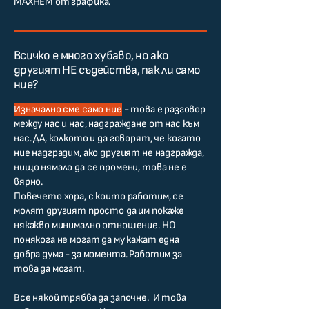
МАХНЕМ от графика.
Всичко е много хубаво, но ако
другият НЕ съдейства, пак ли само
ние?
Изначално сме само ние
- това е разговор
между нас и нас, надграждане от нас към
нас. ДА, колкото и да говорят, че когато
ние надградим, ако другият не надгражда,
нищо нямало да се промени, това не е
вярно.
Повечето хора, с които работим, се
молят другият просто да им покаже
някакво минимално отношение. НО
понякога не могат да му кажат една
добра дума - за момента. Работим за
това да могат.
Все някой трябва да започне. И това