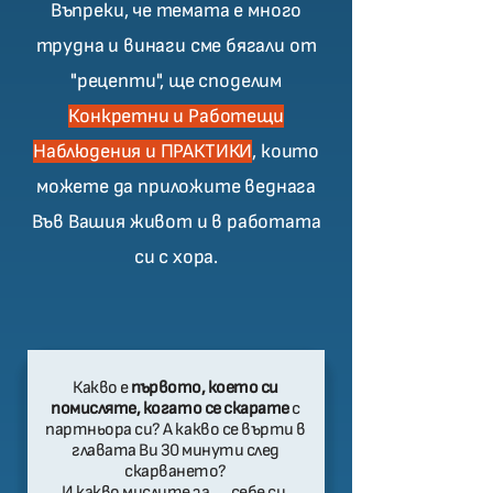
Въпреки, че темата е много
трудна и винаги сме бягали от
"рецепти", ще споделим
Конкретни и Работещи
Наблюдения и ПРАКТИКИ
, които
можете да приложите веднага
Във Вашия живот и в работата
си с хора.
Какво е
първото, което си
помисляте, когато се скарате
с
партньора си? А какво се върти в
главата Ви 30 минути след
скарването?
И какво мислите за .... себе си.