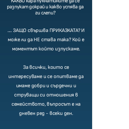
КАКВО кара пукнатините да се
разпукат докрай и какво успява да
ги слепи?
.... ЗАЩО свършва ПРИКАЗКАТА? И
може ли да НЕ става така? Кой е
моментът който изпускаме.
За всички, които се
интересуваме и се опитваме да
имаме добри и сърдечни и
струващи си отношения в
семейството, въпросът е на
дневен ред - всеки ден.