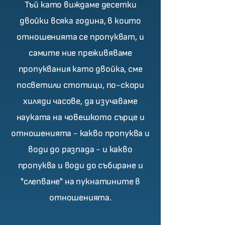
Тъй като виждаме десетки
двойки всяка година, в които
отношенията се пропукват, и
самите ние преживяваме
пропуквания като двойка, сме
посветили стотици, по-скори
хиляди часове, да изучаваме
науката на човешкото сърце и
отношенията - какво пропуква и
води до разпада - и какво
пропуква и води до събиране и
"слепване" на пукнатините в
отношенията.