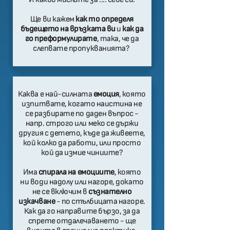
Ще ви кажем
как то определя
бъдещето на връзката ви
и
как да
го преформулирате
, така, че да
слепвате пропукванията?
Каква е най-силната
емоция
, която
изпитвате, когато наистина не
се разбирате по даден въпрос -
напр. строго или меко се държи
другия с детето, къде да живеете,
кой колко да работи, или просто
кой да измие чиниите?
Има
спирала на емоциите
, която
ни води надолу или нагоре, докато
не се включим в
съзнателно
изкачване
- по стълбицата нагоре.
Как да го направите бързо, за да
спрете отдалечаването - ще