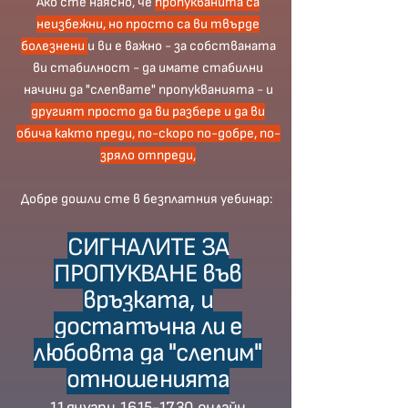
Ако сте наясно, че
пропукванита са
неизбежни, но просто са ви твърде
болезнени
и ви е важно - за собстваната
ви стабилност - да имате стабилни
начини да "слепвате" пропукванията - и
другият просто да ви разбере и да ви
обича както преди, по-скоро по-добре, по-
зряло отпреди,
Добре дошли сте в безплатния уебинар:
СИГНАЛИТЕ ЗА
ПРОПУКВАНЕ във
връзката, и
достатъчна ли е
любовта да "слепим"
отношенията
11 януари,
16.15-17.30
, онлайн