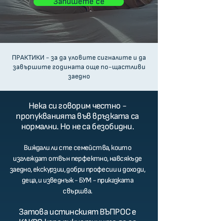
Запишете се
ПРАКТИКИ - за да уловите сигналите и да
завършите годината още по-щастливи
заедно
Нека си говорим честно -
пропукванията във връзката са
нормални. Но не са безобидни.
Виждали ли сте семейства, които
изглеждат отвън перфектно, навсякъде
заедно, екскурзии, добри професии и доходи,
деца, и изведнъж - БУМ - приказката
свършва.
Затова истинският ВЪПРОС е