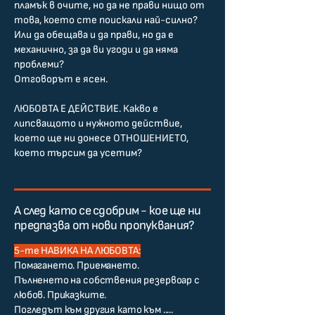
пламък в очите, но да не прави нищо от
това, което сте поискали най-силно?
Или да обещава и да прави, но да е
механично, за да ви угоди и да няма
проблеми?
Отговорът е ясен.
ЛЮБОВТА Е ДЕЙСТВИЕ. Какво е
липсващото и нужното действие,
което ще ни донесе ОТНОШЕНИЕТО,
което търсим да усетим?
А след като се сдобрим - кое ще ни
предпазва от нови пропуквания?
5-те НАВИКА НА ЛЮБОВТА:
Помагането. Приемането.
Пълненето на собствения резервоар с
любов. Приказките.
Погледът към другия като към .....