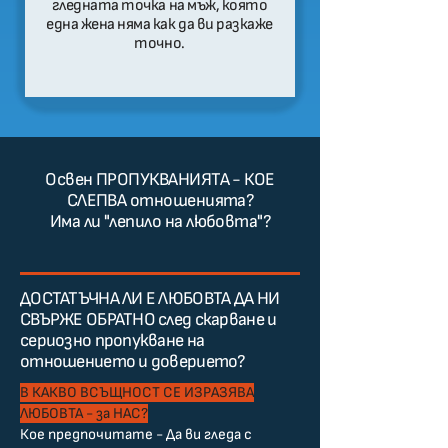
гледната точка на мъж, която
една жена няма как да ви разкаже
точно.
Освен ПРОПУКВАНИЯТА - КОЕ
СЛЕПВА отношенията?
Има ли "лепило на любовта"?
ДОСТАТЪЧНА ЛИ Е ЛЮБОВТА ДА НИ
СВЪРЖЕ ОБРАТНО след скарване и
сериозно пропукване на
отношението и доверието?
В КАКВО ВСЪЩНОСТ СЕ ИЗРАЗЯВА
ЛЮБОВТА - за НАС?
Кое предпочитате - Да ви гледа с