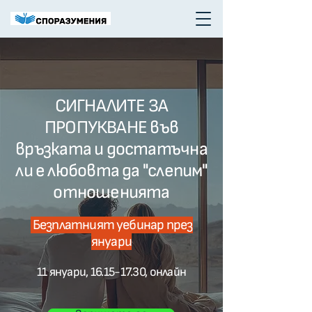
СИГНАЛИТЕ ЗА
ПРОПУКВАНЕ във
връзката и достатъчна
ли е любовта да "слепим"
отношенията
Безплатният уебинар през
януари
11 януари,
16.15-17.30
, онлайн