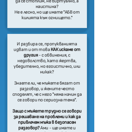
да се стоплим, не виртуално, а
наистина?
Не е лесно, но ще имате "АБВ от
килията към огнището."
И разбира се, пропукванията
идват и от това
КАК искаме от
другия
- с обвинения, с
недоволство, като жертва,
убедително, но егоистично, или
никак?
Знаете ли, че мъжете бягат от
разговор, и жените често
споделят, че с него "няма начин да
се говори по сериозна тема".
Защо с мъжете трудно се говори
за решаване на проблеми и как да
привлечем мъжа в безопасен
разговор?
Ами - ще имате и