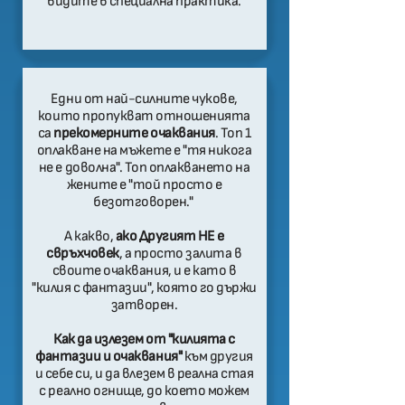
видите в специална практика.
Едни от най-силните чукове,
които пропукват отношенията
са
прекомерните очаквания
. Топ 1
оплакване на мъжете е "тя никога
не е доволна". Топ оплакването на
жените е "той просто е
безотговорен."
А какво,
ако Другият НЕ е
свръхчовек
, а просто залита в
своите очаквания, и е като в
"килия с фантазии", която го държи
затворен.
Как да излезем от "килията с
фантазии и очаквания"
към другия
и себе си, и да влезем в реална стая
с реално огнище, до което можем