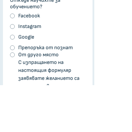
Откъде научихте за
обучението?
Facebook
Instagram
Google
Препоръка от познат
От друго място
С изпращането на 
настоящия формуляр 
заявявате желанието са 
за участие в посоченото 
в него обучение. 
Взаимният ни 
ангажимент започва след 
потвърждение от наша 
страна за включването Ви 