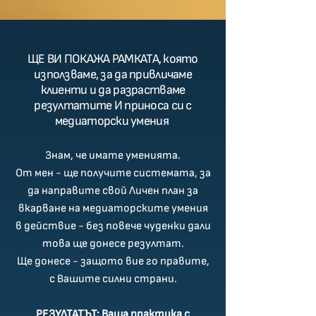
ЩЕ ВИ ПОКАЖА РАМКАТА, която
използваме, за да привличаме
клиенти и да разрастваме
резултатите И приноса си с
медиаторски умения
Знам, че имате уменията.
От мен - ще получите системата, за
да направите свой Личен план за
вкарване на медиаторските умения
в действие - без повече чуденки дали
това ще донесе резултат.
Ще донесе - защото вие го правите,
с Вашите силни страни.
РЕЗУЛТАТЪТ: Ваша практика с