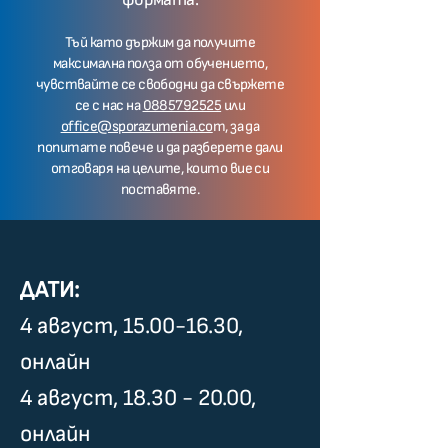
Тъй като държим да получите
максимална полза от обучението,
чувствайте се свободни да свържете
се с нас на
0885792525
или
office@sporazumenia.co
m, за да
попитате повече и да разберете дали
отговаря на целите, които вие си
поставяте.
ДАТИ:
4 август,
15.00-16.30
,
онлайн
4 август,
18.30 - 20.00
,
онлайн