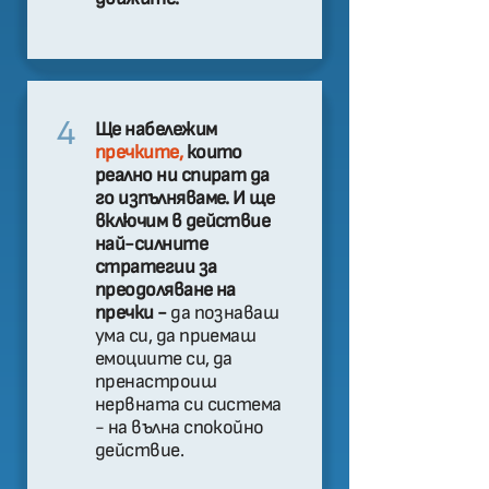
4
Ще набележим
пречките,
които
реално ни спират да
го изпълняваме. И ще
включим в действие
най-силните
стратегии за
преодоляване на
пречки -
да познаваш
ума си, да приемаш
емоциите си, да
пренастроиш
нервната си система
- на вълна спокойно
действие.