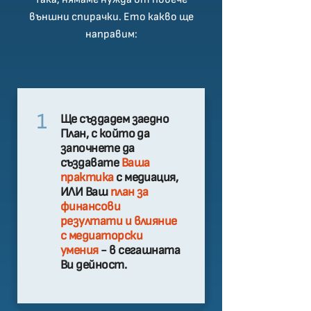
външни спирачки. Ето какво ще
направим:
1
Ще създадем заедно
План, с който да
започнете да
създавате
Ваша
практика
с медиация,
ИЛИ Ваш
план за
финансови
резултати и влияние
с медиаторски
умения
- в сегашната
Ви дейност.