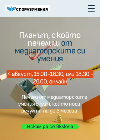
Планът, с който
печелиш
от
медиаторските си
умения
4 август,
15.00-16.30
, или
18.30 -
20.00
, онлайн
Печели от медиаторските
умения с план, който носи
резултати до 3 месеца
Искам да се включа