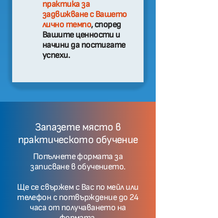
практика за
задвижване с Вашето
лично темпо
, според
Вашите ценности и
начини да постигате
успехи.
Запазете място в
практическото обучение
Попълнете формата за
записване в обучението.
Ще се свържем с Вас по мейл или
телефон с потвърждение до 24
часа от получаването на
формата.