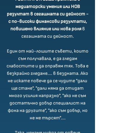
медиаторски умения или НОВ
резултат в сегашната си дейност -
с по-високи финансови резултати,
повишено влияние или нова роля
в
сегашната си дейност.
Един от най-лошите съвети, които
съм получавала, е да гледам
слабостите и да оправям тях. Това е
безкрайно гледане.... в бездната. Ако
не искате повече да се чудите "дали
ще стане", "дали няма да отидат
много усилия напразно", "ако не съм
достатъчно добър специалист на
фона на другите", "ако съм добър, но
не ме търсят"....
Така, нямаме нужда от повече