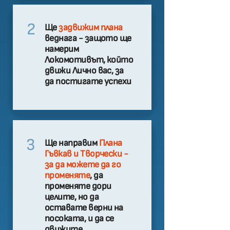
2
Ще
задвижим плана
веднага - защото ще
намерим
Локомотивът, който
движи Лично вас, за
да постигате успехи
3
Ще направим
Плана
Гъвкав и Творчески -
за да можете да го
променяте
, да
променяте дори
целите, но да
оставате верни на
посоката, и да се
движите.