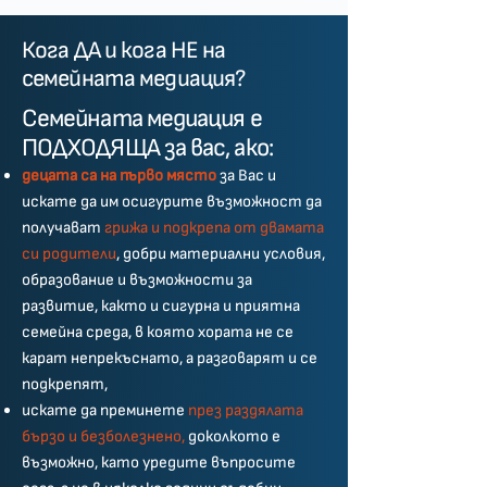
Кoга ДА и кога НЕ на
семейната медиация?
Семейната медиация е
ПОДХОДЯЩА за вас, ако:
децата са на първо място
за Вас и
искате да им осигурите възможност да
получават
грижа и подкрепа от двамата
си родители
, добри материални условия,
образование и възможности за
развитие, както и сигурна и приятна
семейна среда, в която хората не се
карат непрекъснато, а разговарят и се
подкрепят,
искате да преминете
през раздялата
бързо и безболезнено,
доколкото е
възможно, като уредите въпросите