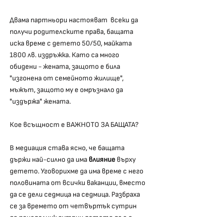
Двама партньори настояват всеки да
получи родителските права, бащата
иска време с детето 50/50, майката
1800 лв. издръжка. Като са много
обидени - жената, защото е била
"изгонена от семейното жилище",
мъжът, защото му е омръзнало да
"издържа" жената.
Кое всъщност е ВАЖНОТО ЗА БАЩАТА?
В медиация става ясно, че бащата
държи най-силно да има
влияние
върху
детето. Уговорихме да има време с него
половината от всички ваканции, вместо
да се дели седмица на седмица. Разбраха
се за времето от четвъртък сутрин