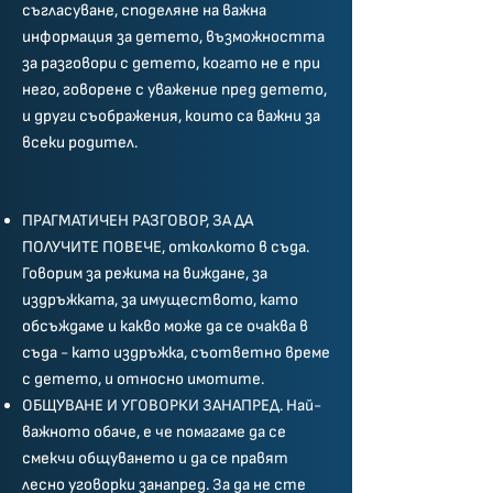
съгласуване, споделяне на важна
информация за детето, възможността
за разговори с детето, когато не е при
него, говорене с уважение пред детето,
и други съображения, които са важни за
всеки родител.
ПРАГМАТИЧЕН РАЗГОВОР, ЗА ДА
ПОЛУЧИТЕ ПОВЕЧЕ, отколкото в съда.
Говорим за режима на виждане, за
издръжката, за имуществото, като
обсъждаме и какво може да се очаква в
съда - като издръжка, съответно време
с детето, и относно имотите.
ОБЩУВАНЕ И УГОВОРКИ ЗАНАПРЕД. Най-
важното обаче, е че помагаме да се
смекчи общуването и да се правят
лесно уговорки занапред. За да не сте