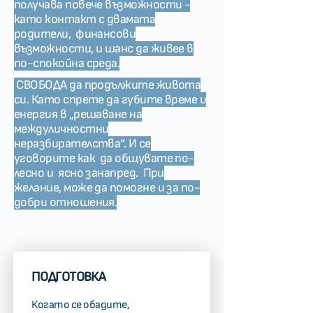
получава повече възможности -
като контакт с двамата
родители, финансови
възможности, и шанс да живее в
по-спокойна среда.
СВОБОДА да продължите живота
си. Като спрете да губите време и
енергия в „решаване на
междуличностни
неразбирателства“. И се
уговорите как да общувате по-
лесно и ясно занапред. При
желание, може да помогне и за по-
добри отношения.
ПОДГОТОВКА
Когато се обадите,