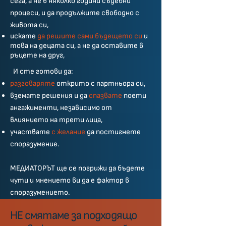
сега, а не в няколко години съдебни
процеси, и да продължите свободно с
живота си,
искате
да решите сами бъдещето си
и
това на децата си, а не да оставите в
ръцете на друг,
И сте готови да:
разговаряте
открито с партньора си,
вземате решения и да
спазвате
поети
ангажименти, независимо от
влиянието на трети лица,
участвате
с желание
да постигнете
споразумение.
МЕДИАТОРЪТ ще се погрижи да бъдете
чути и мнението ви да е фактор в
споразумението.
НЕ смятаме за подходящо