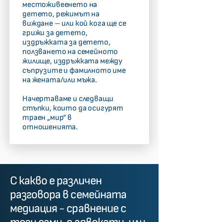
местоживеенето на
детето, режимът на
виждане – или кой кога ще се
грижи за детето,
издръжката за детето,
ползването на семейното
жилище, издръжката между
съпрузите и фамилното име
на жената/или мъжа.
Начертаваме и следващи
стъпки, които да осигурят
траен „мир“ в
отношенията.
С какво е различен
разговора в семейната
медиация - сравнение с