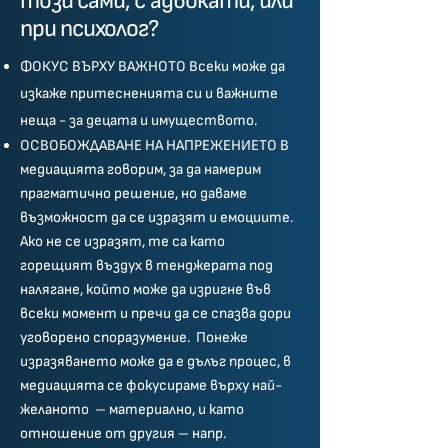
този сами, с адвокати, или
при психолог?
ФОКУС ВЪРХУ ВАЖНОТО Всеки може да
изкаже притесненията си и важните
неща - за децата и имуществото.
ОСВОБОЖДАВАНЕ НА НАПРЕЖЕНИЕТО В
медиацията говорим, за да намерим
прагматично решение, но даваме
възможност да се изразят и емоциите.
Ако не се изразят, те са като
горещият въздух в тенджерата под
налягане, който може да изригне във
всеки момент и пречи да се спазва дори
уговорено споразумение. Понеже
изразяването може да е дълъг процес, в
медиацията се фокусираме върху най-
желаното – материално, и като
отношение от другия – напр.