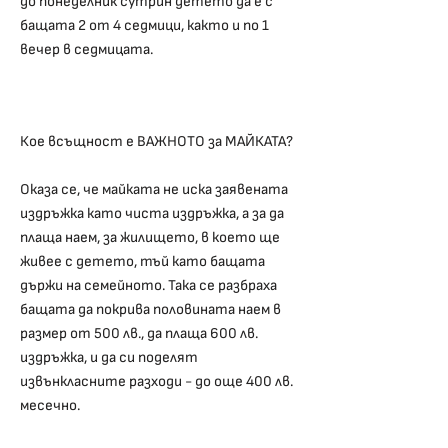
до понеделник сутрин детето да е с
бащата 2 от 4 седмици, както и по 1
вечер в седмицата.
Кое всъщност е ВАЖНОТО за МАЙКАТА?
Оказа се, че майката не иска заявената
издръжка като чиста издръжка, а за да
плаща наем, за жилището, в което ще
живее с детето, тъй като бащата
държи на семейното. Така се разбраха
бащата да покрива половината наем в
размер от 500 лв., да плаща 600 лв.
издръжка, и да си поделят
извънкласните разходи - до още 400 лв.
месечно.