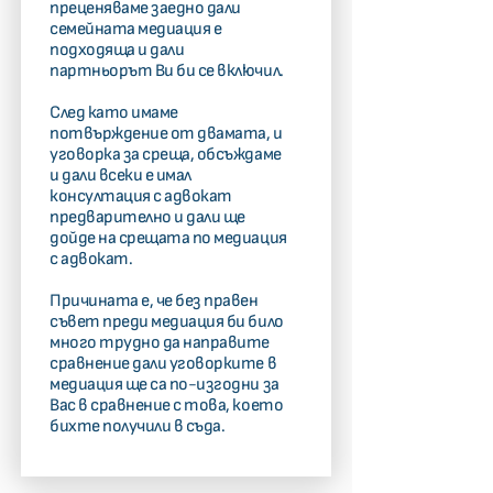
преценяваме заедно дали
семейната медиация е
подходяща и дали
партньорът Ви би се включил.
След като имаме
потвърждение от двамата, и
уговорка за среща, обсъждаме
и дали всеки е имал
консултация с адвокат
предварително и дали ще
дойде на срещата по медиация
с адвокат.
Причината е, че без правен
съвет преди медиация би било
много трудно да направите
сравнение дали уговорките в
медиация ще са по-изгодни за
Вас в сравнение с това, което
бихте получили в съда.