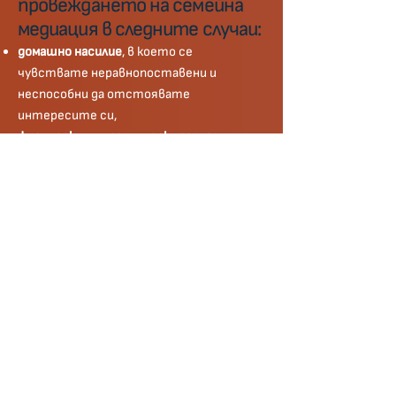
провеждането на семейна
медиация в следните случаи:
домашно насилие
, в което се
чувствате неравнопоставени и
неспособни да отстоявате
интересите си,
физически или психически заплахи
, дори
да няма дело за домашно насилие,
достатъчно е да не се чувствате
свободни да вземате решение,
силна неравнопоставеност
–
финансова, психологическа или друга,
другата страна
не взема
самостоятелно решения,
заради
зависимост, психологически проблем,
или поради натиск или външно влияние,
има история на
многократно неспазване
на предишни уговорки,
при
прикриване на действителните