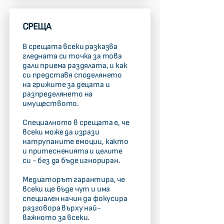
СРЕЩА
В срещата всеки разказва
гледната си точка за това
дали приема раздялата, и как
си представя споделянето
на грижите за децата и
разпределянето на
имуществото.
Специалното в срещата е, че
всеки може да изрази
натрупаните емоции, както
и притесненията и целите
си - без да бъде игнориран.
Медиаторът гарантира, че
всеки ще бъде чут и има
специален начин да фокусира
разговора върху най-
важното за всеки.