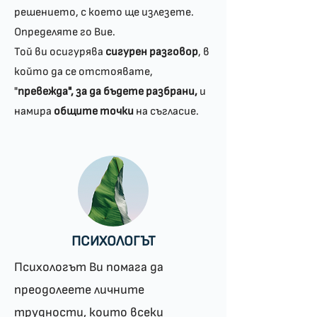
решението, с което ще излезете.
Определяте го Вие.
Той ви осигурява
сигурен разговор
, в
който да се отстоявате,
"
превежда", за да бъдете разбрани,
и
намира
общите точки
на съгласие.
ПСИХОЛОГЪТ
​​Психологът Ви помага да
преодолеете личните
трудности, които всеки