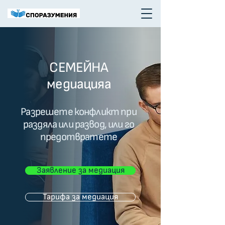
СЕМЕЙНА
медиацияа
Разрешете конфликт при
раздяла или развод, или го
предотвратете
Заявление за медиация
Тарифа за медиация