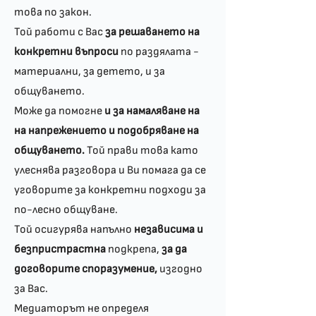
това по закон.
Той работи с Вас
за решаването на
конкретни въпроси
по раздялата -
материални, за детето, и за
общуването.
Може да помогне
и за намаляване на
на напрежението и подобряване на
общуването.
Той прави това като
улеснява разговора и Ви помага да се
уговорите за конкретни подходи за
по-лесно общуване.
Той осигурява напълно
независима и
безпристрастна
подкрепа,
за да
договорите споразумение,
изгодно
за Вас.
Медиаторът не определя