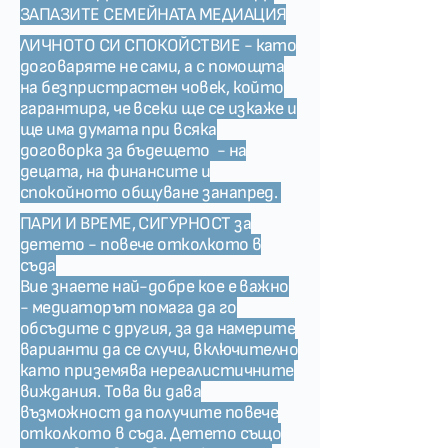
ЗАПАЗИТЕ СЕМЕЙНАТА МЕДИАЦИЯ
ЛИЧНОТО СИ СПОКОЙСТВИЕ - като
договаряте не сами, а с помощта
на безпристрастен човек, който
гарантира, че всеки ще се изкаже и
ще има думата при всяка
договорка за бъдещето - на
децата, на финансите и
спокойното общуване занапред.
ПАРИ И ВРЕМЕ, СИГУРНОСТ за
детето - повече отколкото в
съда
Вие знаете най-добре кое е важно
- медиаторът помага да го
обсъдите с другия, за да намерите
варианти да се случи, включително
като приземява нереалистичните
виждания. Това ви дава
възможност да получите повече
отколкото в съда. Детето също