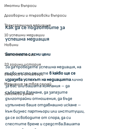
Имотни въпроси
Договорни и търговски въпроси
Трансгранична медиация
Как да се подготвите за 
10 успешни медиации
успешна медиация
Новини
Започнете с ясни цели
Тестове и книги
20 години история
За да проведете успешна медиация, на 
първо място решете 
в какво ще се 
Въпроси и отговори
изразява успехът на медиацията
 лично 
Медиация за твоя случай
за Вас или Вашата компания – да 
съберете вземане, да запазите 
Законова рамка
дълготрайни отношения, да бъде 
изпълнено ваше отдавнашно искане – 
към бизнес партньори или институции, 
да се освободите от спора, да си 
спестите време и средства.Вашата 