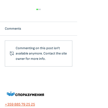
Comments
КОГА МЕДИАЦИЯТА МОЖЕ
Конфликтът - к
Commenting on this post isn't
ДА РЕШИ СПОР ЗА ВАС?
има и какви са
available anymore. Contact the site
Бърз ВЪПРОСНИК
причините
owner for more info.
+359 885 79 25 25