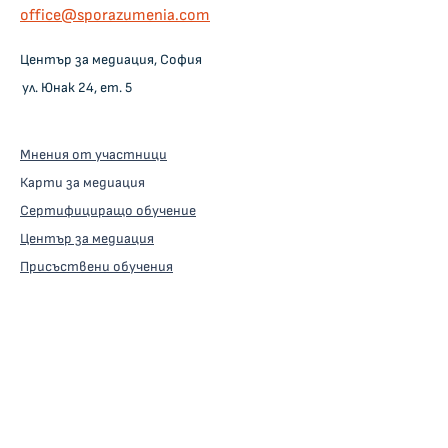
оffice@sporazumenia.com
Център за медиация, София
ул. Юнак 24, ет. 5
Мнения от участници
Карти за медиация
Сертифициращо обучение
Център за медиация
Присъствени обучения
Онлайн курсове
Ред за оценявания и оплаквания
Ваучер за подарък
Медийни публикации
Медиатори-партньори
Инициатива за споразумения