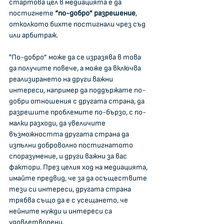
стартова цел в медиацията е да 
постигнете 
“по-добро” разрешение
, 
отколкото бихте постигнали чрез съд 
или арбитраж.
"По-добро” може да се изразява в това 
да получите повече, а може да включва 
реализирането на други важни 
интереси, например да поддържате по-
добри отношения с другата страна, да 
разрешите проблемите по-бързо, с по-
малки разходи, да увеличите 
възможността другата страна да 
изпълни доброволно постигнатото 
споразумение, и други важни за вас 
фактори. През целия ход на медиацията, 
имайте предвид, че за да осъществите 
тези си интереси, другата страна 
трябва също да е с усещането, че 
нейните нужди и интереси са 
удовлетворени.    