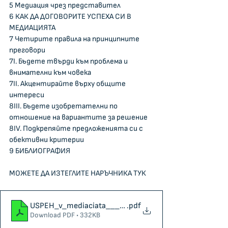
5 Медиация чрез представител    
6 КАК ДА ДОГОВОРИТЕ УСПЕХА СИ В 
МЕДИАЦИЯТА    
7 Четирите правила на принципните 
преговори   
7I. Бъдете твърди към проблема и 
внимателни към човека    
7II. Акцентирайте върху общите 
интереси    
8III. Бъдете изобретателни по 
отношение на вариантите за решение    
8IV. Подкрепяйте предложенията си с 
обективни критерии    
9 БИБЛИОГРАФИЯ
МОЖЕТЕ ДА ИЗТЕГЛИТЕ НАРЪЧНИКА ТУК
USPEH_v_mediaciata___strategii
.pdf
Download PDF • 332KB