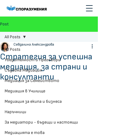
Post
All Posts
Севдалина Александрова
All Posts
Стратегия за успешна
Убедителност и Преговори
медиация, за страни и
Съдебна Медиация
консултанти
Медиация за Семейството
Медиация в Училище
Медиация за екипа и бизнеса
Наръчници
За медиатори - бъдещи и настоящи
Медиацията е това