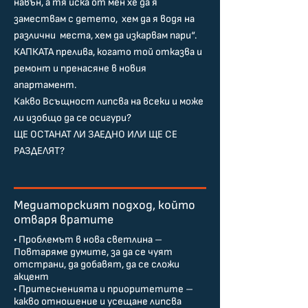
навън, а тя иска от мен хе да я
замествам с детето, хем да я водя на
различни места, хем да изкарвам пари“.
КАПКАТА прелива, когато той отказва и
ремонт и пренасяне в новия
апартамент.
Какво Всъщност липсва на всеки и може
ли изобщо да се осигури?
ЩЕ ОСТАНАТ ЛИ ЗАЕДНО ИЛИ ЩЕ СЕ
РАЗДЕЛЯТ?
Медиаторският подход, който
отваря вратите
• Проблемът в нова светлина –
Повтаряме думите, за да се чуят
отстрани, да добавят, да се сложи
акцент
• Притесненията и приоритетите –
какво отношение и усещане липсва