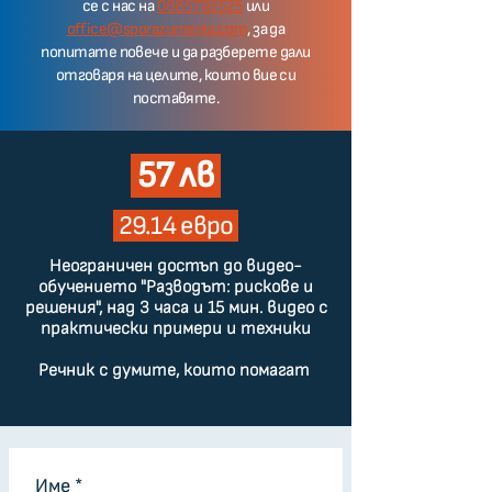
се с нас на
0885792525
или
office@sporazumenia.co
m
, за да
попитате повече и да разберете дали
отговаря на целите, които вие си
поставяте.
57 лв
29.14 евро
Неограничен достъп до видео-
обучението "Разводът: рискове и
решения", над 3 часа и 15 мин. видео с
практически примери и техники
Речник с думите, които помагат
Име
*