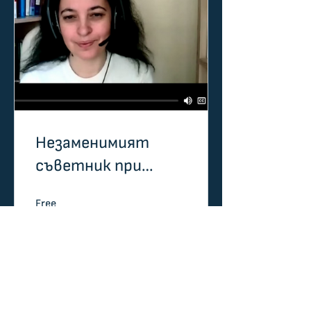
Незаменимият
съветник при
конфликти
Free
Започни обучението