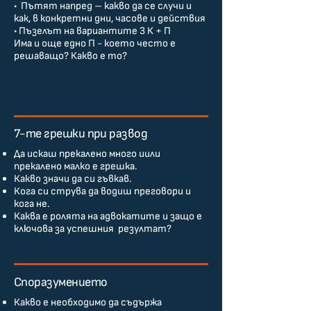
• Пътят напред – какво да се случи и
как, в конкретни дни, часове и действия
• Пъзелът на вариантите 3 К + П
Има и още едно П - което често е
решаващо? Какво е то?
7-те грешки при развод
Да искаш прекалено много иили
прекалено малко е грешка.
Какво значи да си гъвкав.
Кога си струва да водиш преговори и
кога не.
Каква е ролята на адвокатите и защо е
ключова за успешния резултат?
Споразумението
Какво е необходимо да съдържа