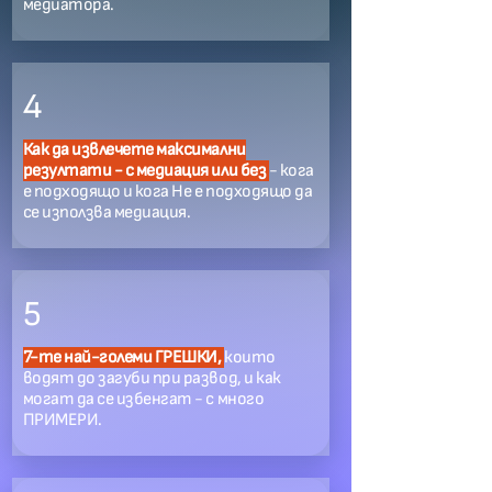
медиатора.
4
Как да извлечете максимални
резултати - с медиация или без
- кога
е подходящо и кога Не е подходящо да
се използва медиация.
5
7-те най-големи ГРЕШКИ,
които
водят до загуби при развод, и как
могат да се избенгат - с много
ПРИМЕРИ.