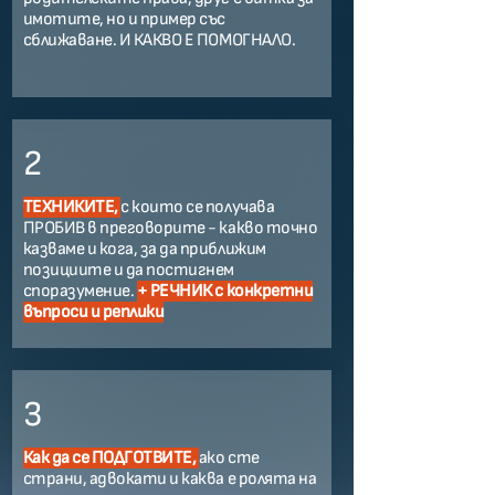
имотите, но и пример със
сближаване. И КАКВО Е ПОМОГНАЛО.
2
ТЕХНИКИТЕ,
с които се получава
ПРОБИВ в преговорите - какво точно
казваме и кога, за да приближим
позициите и да постигнем
споразумение.
+ РЕЧНИК с конкретни
въпроси и реплики
3
Как да се ПОДГОТВИТЕ,
ако сте
страни, адвокати и каква е ролята на