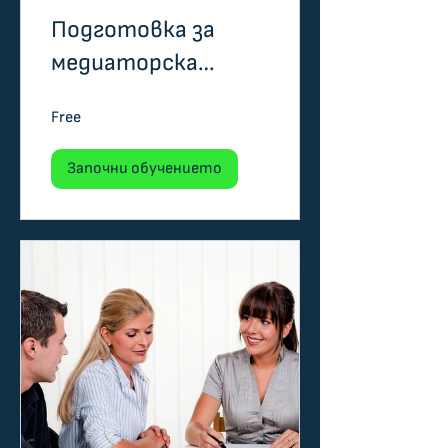
Подготовка за
медиаторска
практика -
Free
маркетинг и
психологически
Започни обучението
стъпки