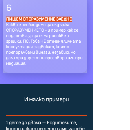
6
ПИШЕМ СПОРАЗУМЕНИЕ ЗАЕДНО
Какво е необходимо да съдържа
СПОРАЗУМЕНИЕТО - и пример как се
подготвя, за да няма рисокве и
грешки. ПС. Това НЕ отменя личната
консултация с адвокат, която
препоръчвами винаги, независимо
дали при директни преговори или при
медиация.
И малко примери
1 дете за двама – Родителите,
които искат детето само за себе