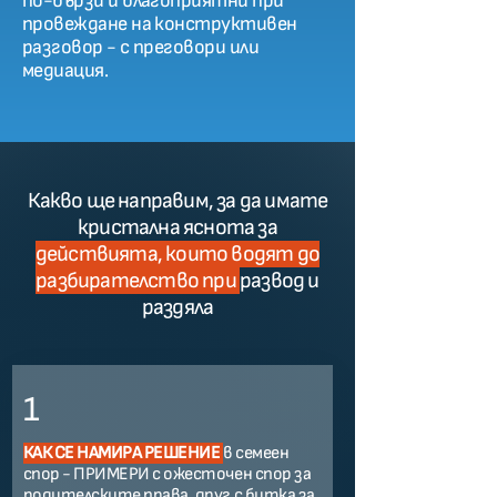
по-бързи и благоприятни при
провеждане на конструктивен
разговор - с преговори или
медиация.
​​Какво ще направим, за да имате
кристална яснота за
действията, които водят до
разбирателство при
развод и
раздяла​​​​​​​
1
КАК СЕ НАМИРА РЕШЕНИЕ
в семеен
спор - ПРИМЕРИ с ожесточен спор за
родителските права, друг с битка за