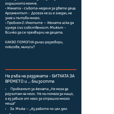
годишното момче.
• Жената - събота-неделя за двете деца.
Аргументът - Досега не ги е гледал, не
знае и пътува много.
• Проблем 2: Имотите – Жената иска да
излезе със собственост. Мъжът -
всичко да се прехвърли на децата.
КАКВО ПОМОГНА дълги разговори,
плюсове, минуси?
На ръба на раздялата - БИТКАТА ЗА
ВРЕМЕТО и … близостта
• Проблемът за жената „Не мога да
разчитам на него. Не ми помага за нищо,
а аз завися от него за страшно много
неща“
• За Мъжа – „Аз работя по цял ден