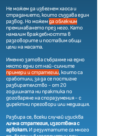
Не можем да избегнем хаоса и
страданието, които създава един
развод. Но можем
да облекчим
преминаването през него. Като
намалим враждебността в
разговорите и поставим общи
цели на масата.
Именно затова събрахме на едно
място едни от най-силните
примери и стратегии
, които са
сработили, за да се постигне
разбирателство - от 20
годишната ни практика по
договаряне на споразумения - с
директни преговори или медиация.
Разбира се, всеки случай изисква
лична стратегия, изготвена с
адвокат.
И резултатите са много