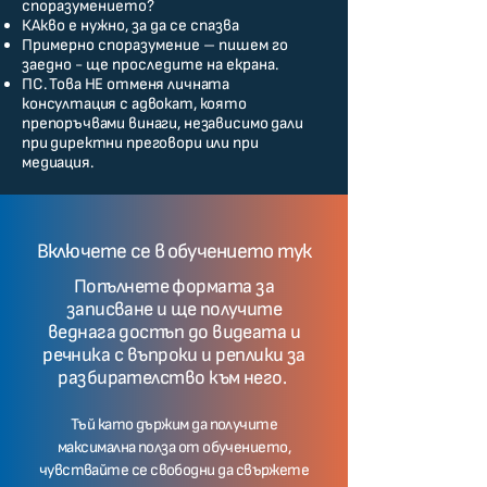
споразумението?
КАкво е нужно, за да се спазва
Примерно споразумение – пишем го
заедно - ще проследите на екрана.
ПС. Това НЕ отменя личната
консултация с адвокат, която
препоръчвами винаги, независимо дали
при директни преговори или при
медиация.
Включете се в обучението тук
Попълнете формата за
записване и ще получите
веднага достъп до видеата и
речника с въпроки и реплики за
разбирателство към него.
Тъй като държим да получите
максимална полза от обучението,
чувствайте се свободни да свържете