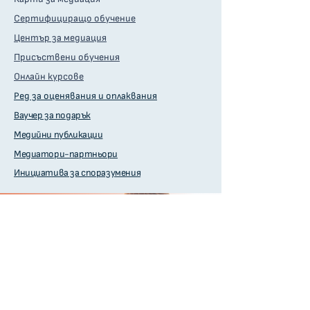
Сертифициращо обучение
Център за медиация
Присъствени обучения
Онлайн курсове
Ред за оценявания и оплаквания
Ваучер за подарък
Медийни публикации
Медиатори-партньори
Инициатива за споразумения
Влез в нашата група
Присъедини се към нашата отворена
Facebook група, за да останеш с нас и
получаваш достъп първи до ново или
безплатно съдържание.