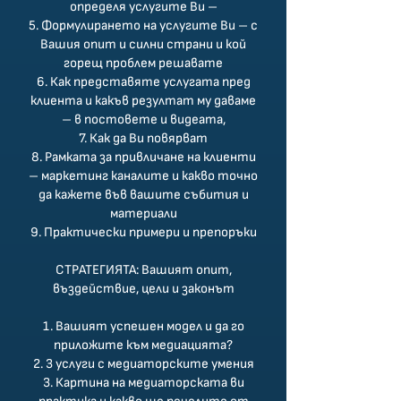
определя услугите Ви –
5. Формулирането на услугите Ви – с
Вашия опит и силни страни и кой
горещ проблем решавате
6. Как представяте услугата пред
клиента и какъв резултат му даваме
– в постовете и видеата,
7. Как да Ви повярват
8. Рамката за привличане на клиенти
– маркетинг каналите и какво точно
да кажете във вашите събития и
материали
9. Практически примери и препоръки
СТРАТЕГИЯТА: Вашият опит,
въздействие, цели и законът
1. Вашият успешен модел и да го
приложите към медиацията?
2. 3 услуги с медиаторските умения
3. Картина на медиаторската ви