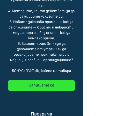
практика и какво ще печелите от
нея
4. Методите, които действат, за да
разширите услугите си.
5. Новите законови промени и как да
се отличите – юристи и неюристи,
медиатори с и без опит – как да
компенсирате.
6. Вашият план: Откъде да
започнете от утре? Как да
организирате практиката си с
медиация правно и организационно?
БОНУС: ГРАФИК, който мотивира
Запишете се
Програма