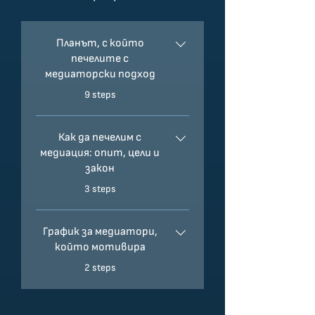
Планът, с който
печелите с
медиаторски подход
.
9 steps
Как да печелим с
медиация: опит, цели и
закон
.
3 steps
График за медиатори,
който мотивира
.
2 steps