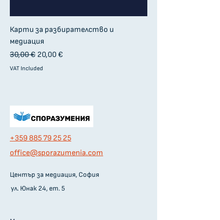
Карти за разбирателство и
медиация
Regular Price
Sale Price
30,00 €
20,00 €
VAT Included
+359 885 79 25 25
оffice@sporazumenia.com
Център за медиация, София
ул. Юнак 24, ет. 5