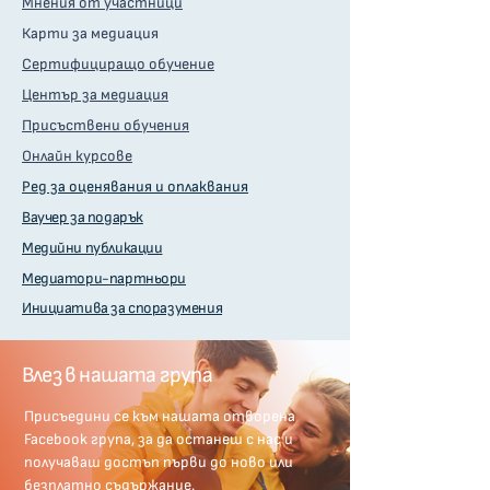
Мнения от участници
Карти за медиация
Сертифициращо обучение
Център за медиация
Присъствени обучения
Онлайн курсове
Ред за оценявания и оплаквания
Ваучер за подарък
Медийни публикации
Медиатори-партньори
Инициатива за споразумения
Влез в нашата група
Присъедини се към нашата отворена
Facebook група, за да останеш с нас и
получаваш достъп първи до ново или
безплатно съдържание.