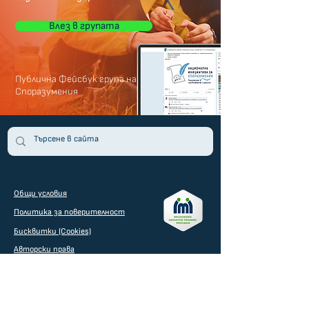
Влез в групата
Публична Фейсбук група на
Споразумения
Общи условия
Политика за поверителност
Бисквитки (Cookies)
Авторски права
Всички права запазени.
Използването и
публикуването на част или цялото съдържание