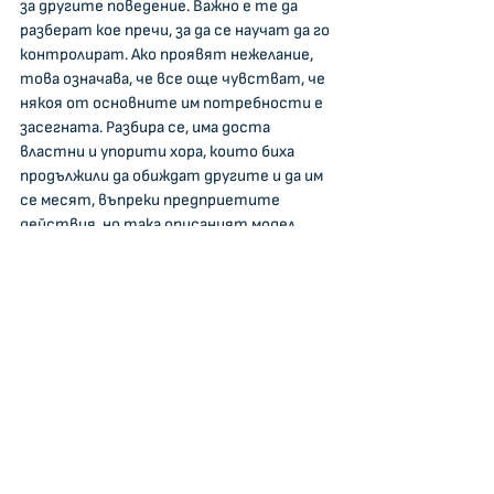
за другите поведение. Важно е те да 
разберат кое пречи, за да се научат да го 
контролират. Ако проявят нежелание, 
това означава, че все още чувстват, че 
някоя от основните им потребности е 
засегната. Разбира се, има доста 
властни и упорити хора, които биха 
продължили да обиждат другите и да им 
се месят, въпреки предприетите 
действия, но така описаният модел, 
работи много ефективно на практика и 
може да смекчи всяка ситуация, когато 
се прилага последователно и всички 
участници в процеса биват включени да 
съдействат.
Tags:
Медиация в екипа
Трудни колеги
Спорове в екипа
Медиация за екипа и бизнеса