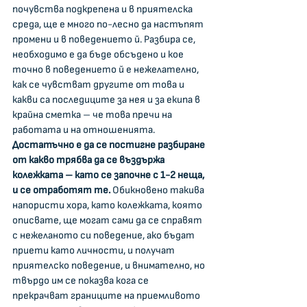
почувства подкрепена и в приятелска 
среда, ще е много по-лесно да настъпят 
промени и в поведението й. Разбира се, 
необходимо е да бъде обсъдено и кое 
точно в поведението й е нежелателно, 
как се чувстват другите от това и 
какви са последиците за нея и за екипа в 
крайна сметка – че това пречи на 
работата и на отношенията. 
Достатъчно е да се постигне разбиране 
от какво трябва да се въздържа 
колежката – като се започне с 1-2 неща, 
и се отработят те. 
Обикновено такива 
напористи хора, като колежката, която 
описвате, ще могат сами да се справят 
с нежеланото си поведение, ако бъдат 
приети като личности, и получат 
приятелско поведение, и внимателно, но 
твърдо им се показва кога се 
прекрачват границите на приемливото 