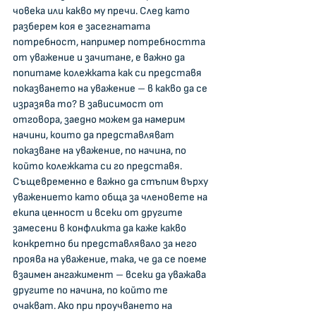
човека или какво му пречи. След като 
разберем коя е засегнатата 
потребност, например потребността 
от уважение и зачитане, е важно да 
попитаме колежката как си представя 
показването на уважение – в какво да се 
изразява то? В зависимост от 
отговора, заедно можем да намерим 
начини, които да представляват 
показване на уважение, по начина, по 
който колежката си го представя. 
Същевременно е важно да стъпим върху 
уважението като обща за членовете на 
екипа ценност и всеки от другите 
замесени в конфликта да каже какво 
конкретно би представлявало за него 
проява на уважение, така, че да се поеме 
взаимен ангажимент – всеки да уважава 
другите по начина, по който те 
очакват. Ако при проучването на 