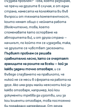
създава проблем?” Това, което разбирам, 
че пречи на другите в случая, е от една 
страна, намесата на колежката Ви във 
въпроси от тяхната компетентност, 
които нямат общо с нейната работа 
(включително, това, което 
споменавате като оспорване на 
авторитета ви), и от друга страна – 
начинът, по който тя се изразява, така, 
че другите се чувстват засегнати. 
Първият проблем се решава 
сравнително лесно, като се очертаят 
границите на ролите на всеки – кой за 
какви задачи точно отговаря
, и се 
въведе спазването на правилото, че 
никой не се меси в сферата на работа на 
друг. Ако има дори малки неясноти кой за 
какво отговаря, например, кой кои 
документи трябва да изготви, или за 
кои клиенти отговаря, това постоянно 
би пораждало напрежение. От друга 