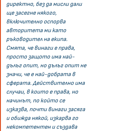
директно, без да мисли дали 
ще засегне някого, 
включително оспорва 
авторитета ми като 
ръководител на екипа. 
Смята, че винаги е права, 
просто защото има най-
дълъг опит, но дълъг опит не 
значи, че е най-добрата в 
сферата. Действително има 
случаи, в които е права, но 
начинът, по който се 
изказва, почти винаги засяга 
и обижда някой, изкарва го 
некомпетентен и създава 