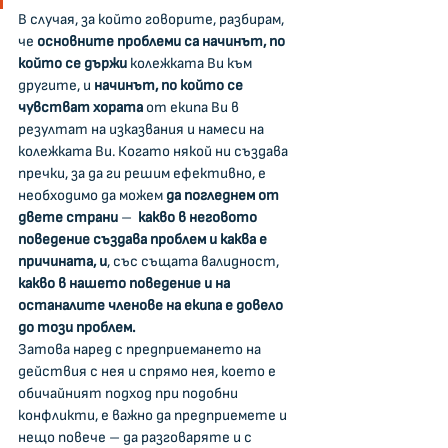
В случая, за който говорите, разбирам, 
че 
основните проблеми са начинът, по 
който се държи 
колежката Ви към 
другите, и 
начинът, по който се 
чувстват хората
 от екипа Ви в 
резултат на изказвания и намеси на 
колежката Ви. Когато някой ни създава 
пречки, за да ги решим ефективно, е 
необходимо да можем 
да погледнем от 
двете страни
 –  
какво в неговото 
поведение създава проблем и каква е 
причината, и
, със същата валидност, 
какво в нашето поведение и на 
останалите членове на екипа е довело 
до този проблем.
Затова наред с предприемането на 
действия с нея и спрямо нея, което е 
обичайният подход при подобни 
конфликти, е важно да предприемете и 
нещо повече – да разговаряте и с 