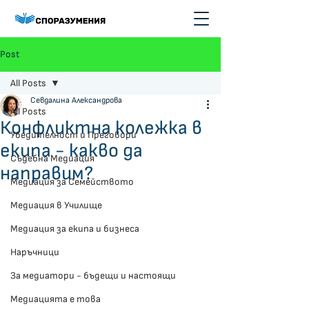
Post
All Posts
Севдалина Александрова
All Posts
Конфликтна колежка в
Убедителност и Преговори
екипа - какво да
Съдебна Медиация
направим?
Медиация за Семейството
Медиация в Училище
Медиация за екипа и бизнеса
Наръчници
За медиатори - бъдещи и настоящи
Медиацията е това