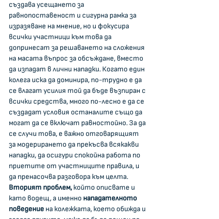
създава усещането за 
равнопоставеност и сигурна рамка за 
изразяване на мнение, но и фокусира 
всички участници към това да 
допринесат за решаването на сложения 
на масата въпрос за обсъждане, вместо 
да изпадат в лични нападки. Когато един 
колега иска да доминира, по-трудно е да 
се влагат усилия той да бъде възпиран с 
всички средства, много по-лесно е да се 
създадат условия останалите също да 
могат да се включат равностойно. За да 
се случи това, е важно отговарящият 
за модерирането да прекъсва всякакви 
нападки, да осигури спокойна работа по 
приетите от участниците правила, и 
да пренасочва разговора към целта. 
Вторият проблем,
 който описвате и 
като водещ, а именно 
нападателното 
поведение 
на колежката, което обижда и 