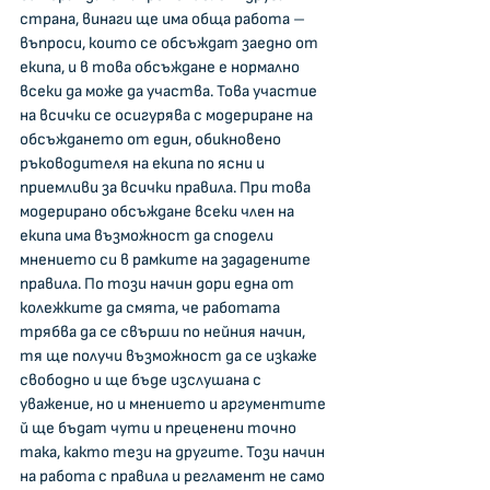
страна, винаги ще има обща работа – 
въпроси, които се обсъждат заедно от 
екипа, и в това обсъждане е нормално 
всеки да може да участва. Това участие 
на всички се осигурява с модериране на 
обсъждането от един, обикновено 
ръководителя на екипа по ясни и 
приемливи за всички правила. При това 
модерирано обсъждане всеки член на 
екипа има възможност да сподели 
мнението си в рамките на зададените 
правила. По този начин дори една от 
колежките да смята, че работата 
трябва да се свърши по нейния начин, 
тя ще получи възможност да се изкаже 
свободно и ще бъде изслушана с 
уважение, но и мнението и аргументите 
й ще бъдат чути и преценени точно 
така, както тези на другите. Този начин 
на работа с правила и регламент не само 