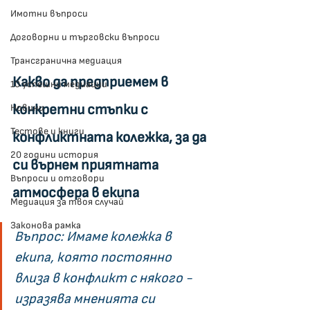
Имотни въпроси
Договорни и търговски въпроси
Трансгранична медиация
Какво да предприемем в 
10 успешни медиации
конкретни стъпки с 
Новини
Тестове и книги
конфликтната колежка, за да 
20 години история
си върнем приятната 
Въпроси и отговори
атмосфера в екипа
Медиация за твоя случай
Законова рамка
Въпрос: Имаме колежка в 
екипа, която постоянно 
влиза в конфликт с някого - 
изразява мненията си 