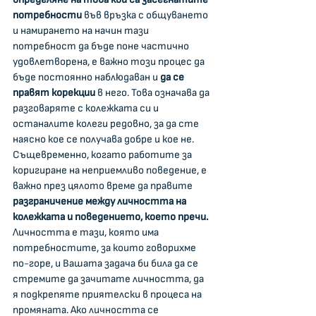
потребности 
във връзка с общуването 
и намирането на начин тази 
потребност да бъде поне частично 
удовлетворена, е важно този процес да 
бъде постоянно наблюдаван и 
да се 
правят корекции
 в него. Това означава да 
разговаряте с колежката си и 
останалите колеги редовно, за да сте 
наясно кое се получава добре и кое не. 
Същевременно, когато работите за 
коригиране на неприемливо поведение, е 
важно през цялото време да правите 
разграничение между личността на 
колежката и поведението, което пречи. 
Личността е тази, която има 
потребностите, за които говорихме 
по-горе, и Вашата задача би била да се 
стремите да зачитате личността, да 
я подкрепяте приятелски в процеса на 
промяната. Ако личността се 