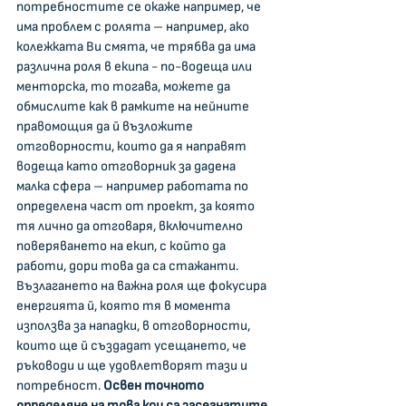
потребностите се окаже например, че 
има проблем с ролята – например, ако 
колежката Ви смята, че трябва да има 
различна роля в екипа - по-водеща или 
менторска, то тогава, можете да 
обмислите как в рамките на нейните 
правомощия да й възложите 
отговорности, които да я направят 
водеща като отговорник за дадена 
малка сфера – например работата по 
определена част от проект, за която 
тя лично да отговаря, включително 
поверяването на екип, с който да 
работи, дори това да са стажанти. 
Възлагането на важна роля ще фокусира 
енергията й, която тя в момента 
използва за нападки, в отговорности, 
които ще й създадат усещането, че 
ръководи и ще удовлетворят тази и 
потребност. 
Освен точното 
определяне на това кои са засегнатите 