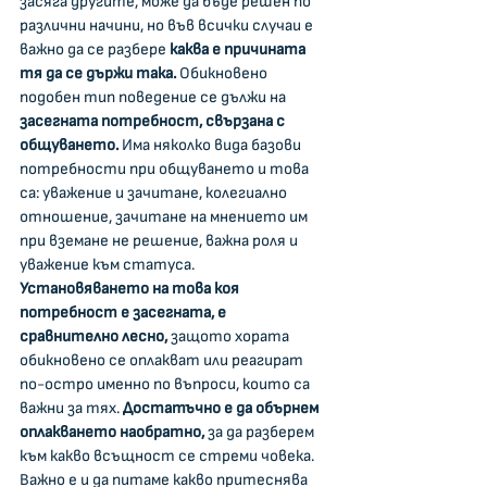
засяга другите, може да бъде решен по 
различни начини, но във всички случаи е 
важно да се разбере 
каква е причината 
тя да се държи така. 
Обикновено 
подобен тип поведение се дължи на 
засегната потребност, свързана с 
общуването. 
Има няколко вида базови 
потребности при общуването и това 
са: уважение и зачитане, колегиално 
отношение, зачитане на мнението им 
при вземане не решение, важна роля и 
уважение към статуса. 
Установяването на това коя 
потребност е засегната, е 
сравнително лесно, 
защото хората 
обикновено се оплакват или реагират 
по-остро именно по въпроси, които са 
важни за тях. 
Достатъчно е да обърнем 
оплакването наобратно,
 за да разберем 
към какво всъщност се стреми човека. 
Важно е и да питаме какво притеснява 