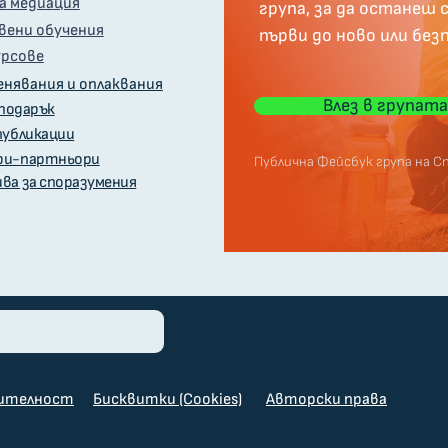
а медиация
група, за да останеш 
ени обучения
първи до ново или без
урсове
енявания и оплаквания
Влез в групата
 подарък
публикации
ри-партньори
Публична Фейсбук група на С
ва за споразумения
рителност
Бисквитки (Cookies)
Авторски права