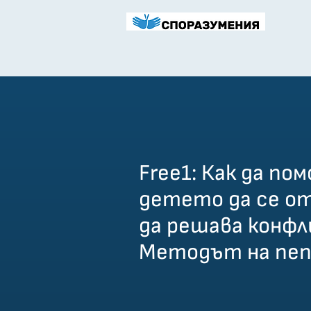
Free1: Как да по
детето да се о
да решава конфл
Методът на пе