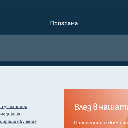
Програма
Влез в нашат
т участници
 медиация
циращо обучение
Присъедини се към на