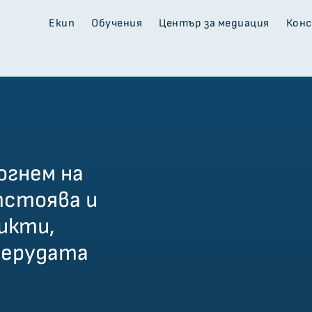
Екип
Обучения
Център за медиация
Кон
могнем на
тстоява и
икти,
перудата