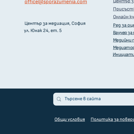
Център з
оffice@sporazumenia.com
Присъств
Онлайн к
Център за медиация, София
Ред за оц
ул. Юнак 24, ет. 5
Ваучер за
Медийни 
Медиато
Инициати
Общи условия
Политика за пове