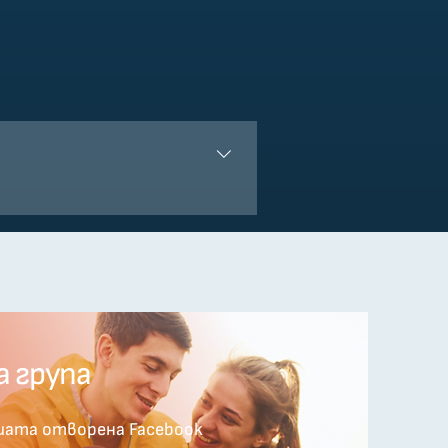
а група
шата отворена Facebook