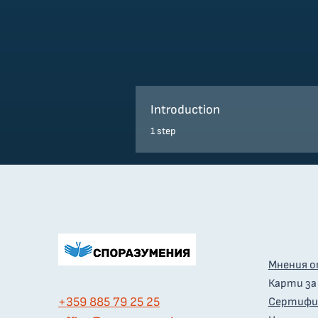
Introduction
.
1 step
Мнения о
Карти за
+359 885 79 25 25
Сертифи