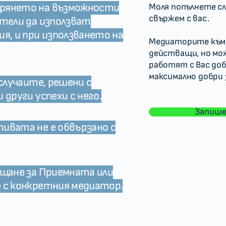
рянето на възможности
Моля попълнете сл
свържем с вас.
ители да използват
я, и при използването на
Медиаторите към
действащи, но мо
работят с Вас до
максимално добри 
 случаите, решени с
 други успехи с него.
Запише
ивата не е обвързано с
ащане за Приемната или
 с конкретния медиатор.