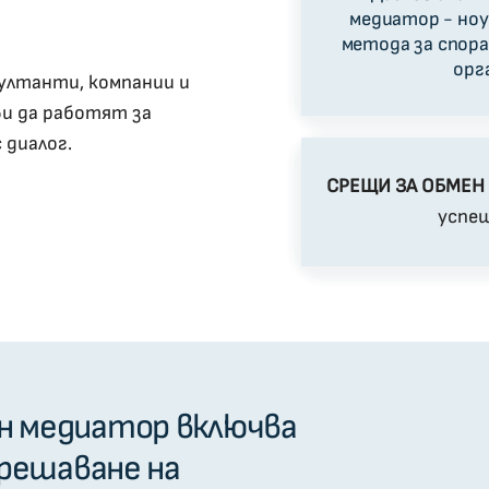
медиатор - ноу
метода за спора
орг
ултанти, компании и
ви да работят за
 диалог.
СРЕЩИ ЗА ОБМЕН
успеш
н медиатор включва
 решаване на