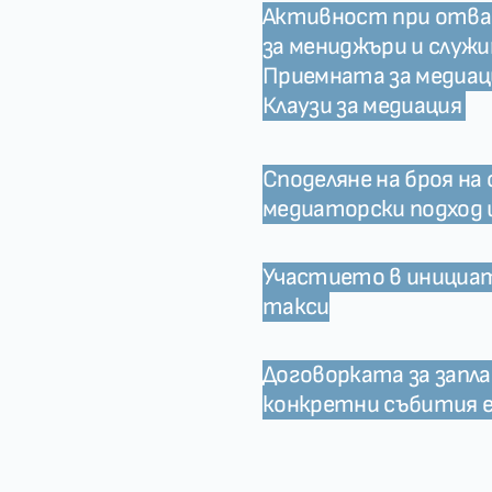
Активност при отва
за мениджъри и служ
Приемната за медиаци
Клаузи за медиация
Споделяне на броя на
медиаторски подход и
Участието в инициат
такси
Договорката за запл
конкретни събития е