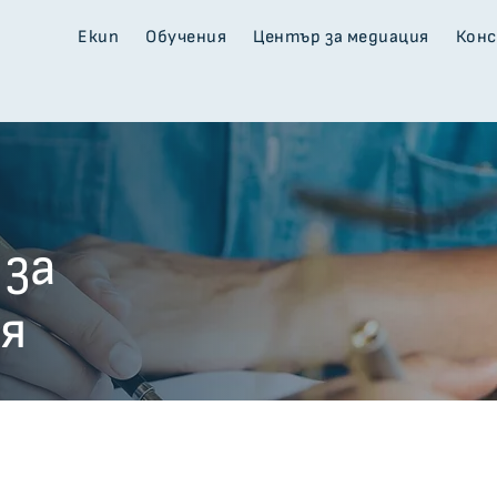
Екип
Обучения
Център за медиация
Кон
 за
я