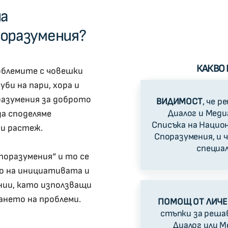
на
оразумения?
КАКВО 
облемите с човешки
уби на пари, хора и
разумения за доброто
ВИДИМОСТ
, че 
Диалог и Меди
да споделяме
Списъка на Нацио
 и растеж.
Споразумения, и 
специа
поразумения“ и то се
о на инициативата и
нии, като използващи
ането на проблеми.
ПОМОЩ ОТ ЛИЧЕ
стъпки за реша
Диалог или М