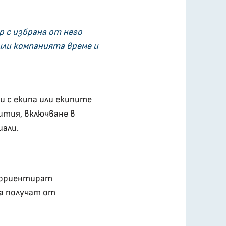
 с избрана от него
или компанията време и
и с екипа или екипите
ития, включване в
иали.
е ориентират
а получат от