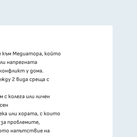
е към Медиатора, който
или напрегната
 конфликт у дома.
жду 2 вида среща с
 с колега или личен
есен
века или хората, с които
 за проблемите,
ото напътствие на