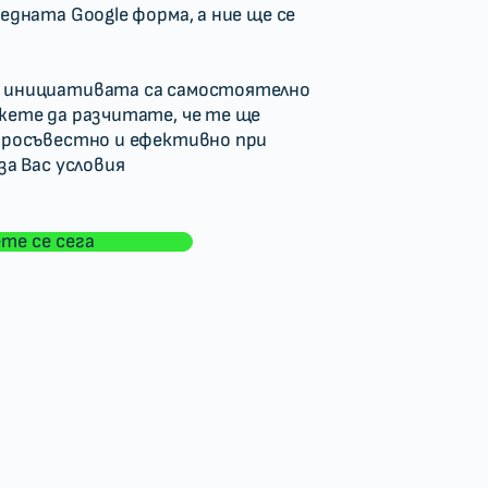
едната Google форма, а ние ще се
 инициативата са самостоятелно
жете да разчитате, че те ще
бросъвестно и ефективно при
за Вас условия
те се сега