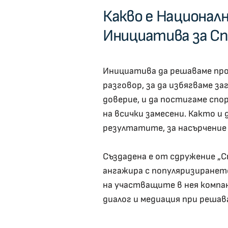
Какво е Национал
Инициатива за Сп
Инициатива да решаваме пр
разговор, за да избягваме заг
доверие, и да постигаме спо
на всички замесени. Както и 
резултатите, за насърчение
Създадена е от сдружение „С
ангажира с популяризиранет
на участващите в нея компа
диалог и медиация при решав