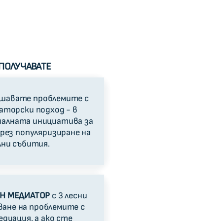
ПОЛУЧАВАТЕ
решавате проблемите с
аторски подход - в
налната инициатива за
чрез популяризиране на
лни събития.
Н МЕДИАТОР
с 3 лесни
ване на проблемите с
едиация, а ако сте