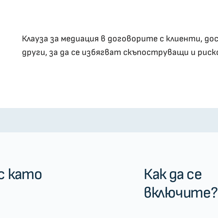
Клауза за медиация в договорите с клиенти, до
други, за да се избягват скъпоструващи и риск
с като
Как да се
включите?