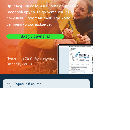
Присъедини се към нашата отворена
Facebook група, за да останеш с нас и
получаваш достъп първи до ново или
безплатно съдържание.
Влез в групата
Публична Фейсбук група на
Споразумения
Общи условия
Политика за поверителност
Бисквитки (Cookies)