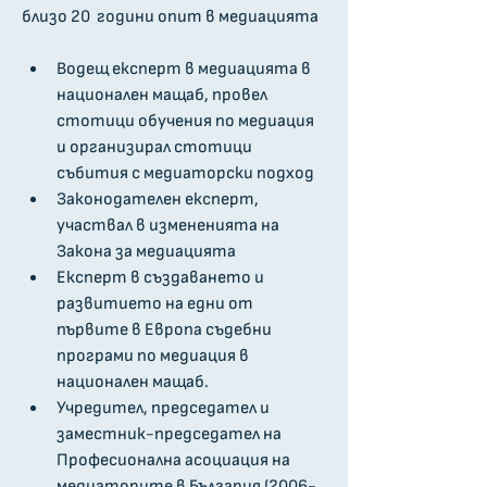
близо 20  години опит в мед­иацията
Водещ експерт в медиацията в 
национален мащаб, провел 
стотици обучения по медиация 
и организирал стотици 
събития с медиаторски подход
Законодателен експерт, 
участвал в измененията на 
Закона за медиацията
Експерт в създаването и 
развитието на едни от 
първите в Европа съдебни 
програми по медиация в 
национален мащаб.
Учредител, председател и 
заместник-председател на 
Професионална асоциация на 
медиаторите в България (2006-