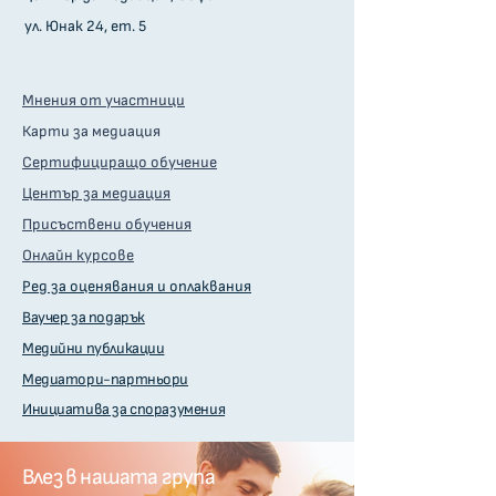
ул. Юнак 24, ет. 5
Мнения от участници
Карти за медиация
Сертифициращо обучение
Център за медиация
Присъствени обучения
Онлайн курсове
Ред за оценявания и оплаквания
Ваучер за подарък
Медийни публикации
Медиатори-партньори
Инициатива за споразумения
Влез в нашата група