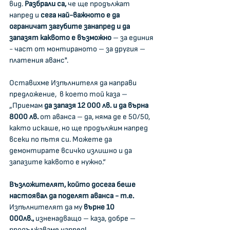
вид.
 Разбрали са, 
че ще продължат 
напред и
 сега най-важното е да 
ограничат загубите занапред и да 
запазят каквото е възможно 
– за единия 
- част от монтираното – за другия – 
платения аванс".
Оставихме Изпълнителя да направи 
предложение,  в което той каза – 
„Приемам 
да запазя 12 000 лв. и да върна 
8000 лв. 
от аванса – да, няма де е 50/50, 
както искаше, но ще продължим напред 
всеки по пътя си. Можете да 
демонтирате всичко излишно и да 
запазите каквото е нужно.“
Възложителят, който досега беше 
настоявал да поделят аванса - т.е. 
Изпълнителят да му 
върне 10 
000лв.,
 изненадващо – каза, добре – 
продължаваме напред!