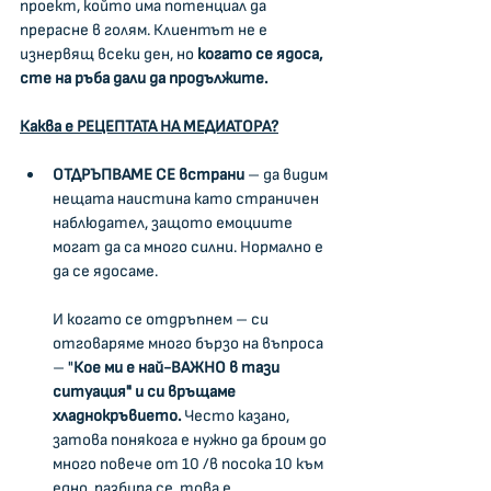
проект, който има потенциал да 
прерасне в голям. Клиентът не е 
изнервящ всеки ден, но 
когато се ядоса, 
сте на ръба дали да продължите.
Каква е РЕЦЕПТАТА НА МЕДИАТОРА?
ОТДРЪПВАМЕ СЕ встрани
 – да видим 
нещата наистина като страничен 
наблюдател, защото емоциите 
могат да са много силни. Нормално е 
да се ядосаме.  
И когато се отдръпнем – си 
отговаряме много бързо на въпроса 
– "
Кое ми е най-ВАЖНО в тази 
ситуация" и си връщаме 
хладнокръвието. 
Често казано, 
затова понякога е нужно да броим до 
много повече от 10 /в посока 10 към 
едно, разбира се, това е 