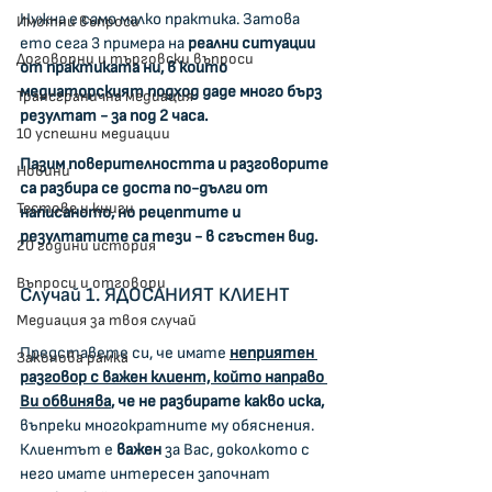
Нужна е само малко практика. Затова 
Имотни въпроси
ето сега 3 примера на
 реални ситуации 
Договорни и търговски въпроси
от практиката ни, в които 
медиаторският подход даде много бърз 
Трансгранична медиация
резултат - за под 2 часа.
10 успешни медиации
Пазим поверителността и разговорите 
Новини
са разбира се доста по-дълги от 
Тестове и книги
написаното, но рецептите и 
резултатите са тези - в сгъстен вид.
20 години история
Въпроси и отговори
Случай 1. ЯДОСАНИЯТ КЛИЕНТ
Медиация за твоя случай
Представете си, че имате 
неприятен 
Законова рамка
разговор с важен клиент, който направо 
Ви обвинява
, че не разбирате какво иска, 
въпреки многократните му обяснения. 
Клиентът е 
важен 
за Вас, доколкото с 
него имате интересен започнат 