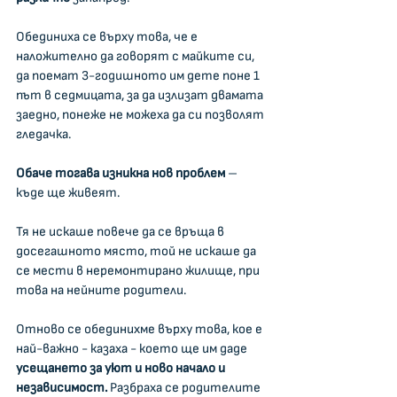
Обединиха се върху това, че е 
наложително да говорят с майките си, 
да поемат 3-годишното им дете поне 1 
път в седмицата, за да излизат двамата 
заедно, понеже не можеха да си позволят 
гледачка.
Обаче тогава изникна нов проблем 
– 
къде ще живеят.
Тя не искаше повече да се връща в 
досегашното място, той не искаше да 
се мести в неремонтирано жилище, при 
това на нейните родители.
Отново се обединихме върху това, кое е 
най-важно - казаха - което ще им даде 
усещането за уют и ново начало и 
независимост. 
Разбраха се родителите 