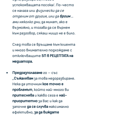
успокояващата посока/. По-често 
се налага или 
физически да се 
отделим от другия, или да 
броим
 ... 
ами няколко дни
, да минат, ако е 
възможно, и тогава да се върнем 
към разговор, сякаш нищо не е било.
След това се връщаме към клиента 
и много внимателно подхождаме с 
отключващите 
5П в РЕЦЕПТАТА на 
медиатора.
Предразполагаме
 го – със 
„
Съжалявам
 за това недоразбиране. 
Нека да уточним 
кое точно е 
проблемът
, който най-много ви 
притеснява
 и какво сега е 
най-
приоритетно
 за Вас и как да 
започне 
да се случва
 максимално 
ефективно,
 за да виждате 