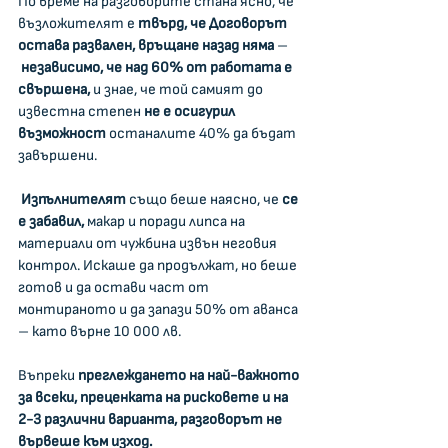
По време на разговорите стана ясно, че 
възложителят е 
твърд, че Договорът 
остава развален, връщане назад няма
 –
 независимо, че над 60% от работата е 
свършена,
 и знае, че той самият до 
известна степен 
не е осигурил 
възможност 
останалите 40% да бъдат 
завършени.
Изпълнителят
 също беше наясно, че 
се 
е забавил,
 макар и поради липса на 
материали от чужбина извън неговия 
контрол. Искаше да продължат, но беше 
готов и да остави част от 
монтираното и да запази 50% от аванса 
– като върне 10 000 лв.
Въпреки 
преглеждането на най-важното 
за всеки, преценката на рисковете и на 
2-3 различни варианта,
разговорът не 
вървеше към изход.