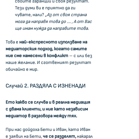
своите гаранции и своя резултат. 
Тези думи ви е приятно да ги 
чувате, нали? 
„Аз от своя страна 
мога да направя това до …. , А от Вас 
ще имам нужда да направите това.
Това е
 най-експресното използване на 
медиаторския подход, когато самите 
ние сме намесени в конфликт
 – с или без 
наше желание. И сготвеният резултат 
обичайно е мир.
Случай 2. РАЗДЯЛА С ИЗНЕНАДИ
Ето какво се случва и в реална медиация 
с двама клиенти, и ние като независим 
медиатор в разговора между тях.
При нас дойдоха Бети и Иван, като Иван 
е заявил на Бети, 
че се разделят,
 накарал 