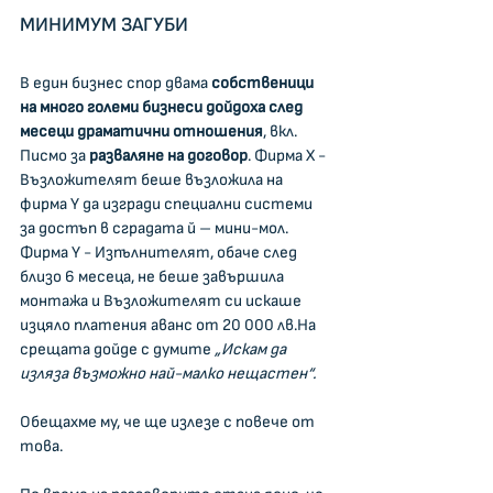
МИНИМУМ ЗАГУБИ
В един бизнес спор двама 
собственици 
на много големи бизнеси дойдоха след 
месеци драматични отношения
, вкл. 
Писмо за 
разваляне на договор
. Фирма Х - 
Възложителят беше възложила на 
фирма Y да изгради специални системи 
за достъп в сградата й – мини-мол. 
Фирма Y - Изпълнителят, обаче след 
близо 6 месеца, не беше завършила 
монтажа и Възложителят си искаше 
изцяло платения аванс от 20 000 лв.На 
срещата дойде с думите 
„Искам да 
изляза възможно най-малко нещастен“.
Обещахме му, че ще излезе с повече от 
това.