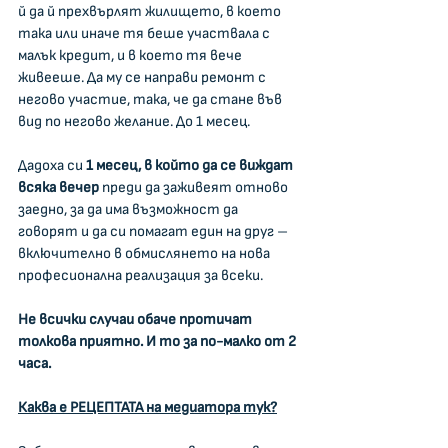
й да й прехвърлят жилището, в което 
така или иначе тя беше участвала с 
малък кредит, и в което тя вече 
живееше. Да му се направи ремонт с 
негово участие, така, че да стане във 
вид по негово желание. До 1 месец.
Дадоха си 
1 месец, в който да се виждат 
всяка вечер 
преди да заживеят отново 
заедно, за да има възможност да 
говорят и да си помагат един на друг – 
включително в обмислянето на нова 
професионална реализация за всеки.
Не всички случаи обаче протичат 
толкова приятно. И то за по-малко от 2 
часа.
Каква е РЕЦЕПТАТА на медиатора тук?