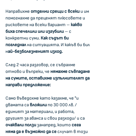
Направихме 
отделни срещи с всеки
 и им 
помогнахме да преценят плюсовете и 
рисковете на всеки вариант – 
какво 
биха спечелили или изгубили
 – с 
конкретни суми. 
Как съдът би 
погледнал
 на ситуацията. И какъв би бил 
н
ай-безболезненият изход.
След 2 часа разговор, се събрахме 
отново и въпреки, че 
нямахме съвпадане 
на сумите, оставихме изпълнителят да 
направи предложение:
Само въведохме като казахме, че "и 
двамата са 
вложили
 по 30 000 лв. /
единият за материали, и работа, 
другият за аванса и свои разходи/ и са 
очаквали ползи
 занапред, които 
сега 
няма да е възможно да се 
случат в този 