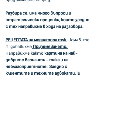
Разбира се, има много въпроси и 
стратегически преценки, които заедно 
с тях направихме в хода на разговора.
РЕЦЕПТАТА на медиатора тук
- към 5-те 
П  добавихме
Приземяването. 
Направихме както
 картина на най-
добрите варианти - така и на 
неблагоприятните.  Заедно с 
клиентите и техните адвокати. 
(В 
такива случаи участието на 
адвокатите е безценно, защото 
обясняват на клиента с аргументи 
какво е реалистично да очаква в съда).
Какви са 
пълните рецепти на медиатора 
с въпросите и стъпките, които 
следваме, можете да видите 
в
 обучението, което подготвя 