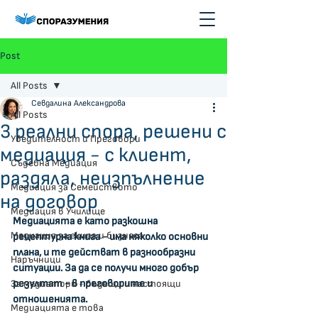
Post
All Posts
Севдалина Александрова
All Posts
3 реални спора, решени с
Убедителност и Преговори
медиация - с клиент,
Съдебна Медиация
раздяла, неизпълнение
Медиация за Семейството
на договор
Медиация в Училище
Медиацията е като разкошна 
Медиация за екипа и бизнеса
рецептурна книга - има няколко основни 
плана, и те действат в разнообразни 
Наръчници
ситуации. За да се получи много добър 
резултат - в преговорите и 
За медиатори - бъдещи и настоящи
отношенията.
Медиацията е това