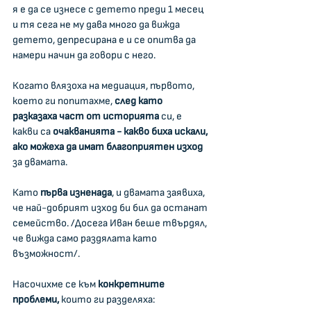
я е да се изнесе с детето преди 1 месец 
и тя сега не му дава много да вижда 
детето, депресирана е и се опитва да 
намери начин да говори с него.
Когато влязоха на медиация, първото, 
което ги попитахме,
 след като 
разказаха част от историята
 си, е 
какви са 
очакванията - какво биха искали, 
ако можеха да имат благоприятен изход 
за двамата.
Като 
първа изненада
, и двамата заявиха, 
че най-добрият изход би бил да останат 
семейство. /Досега Иван беше твърдял, 
че вижда само раздялата като 
възможност/.
Насочихме се към 
конкретните 
проблеми,
 които ги разделяха: