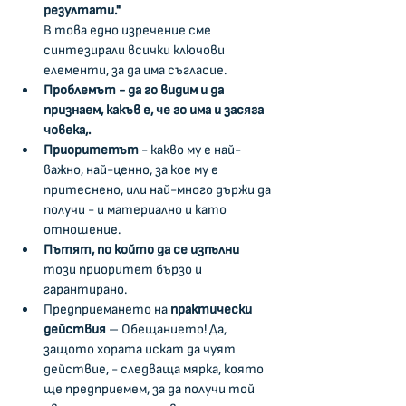
резултати."
В това едно изречение сме 
синтезирали всички ключови 
елементи, за да има съгласие.
Проблемът - да го видим и да 
признаем, какъв е, че го има и засяга 
човека,. 
Приоритетът
 - какво му е най-
важно, най-ценно, за кое му е 
притеснено, или най-много държи да 
получи - и материално и като 
отношение.
Пътят, по който да се изпълни 
този приоритет бързо и 
гарантирано.
Предприемането на 
практически 
действия 
– Обещанието! Да, 
защото хората искат да чуят 
действие, - следваща мярка, която 
ще предприемем, за да получи той 