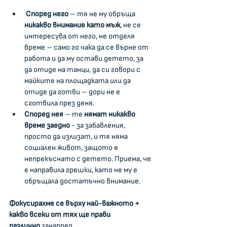
Според него 
– тя не му обръща 
никакво внимание като мъж
, не се 
интересува от него, не отделя 
време – само го чака да се върне от 
работа и да му остави детето, за 
да отиде на танци, да си говори с 
майките на площадката или да 
отиде да готви – дори не е 
сготвила през деня.  
Според нея 
– те 
нямат никакво 
време заедно
 - за забавления, 
просто да излизат, и тя няма 
социален живот, защото е 
непрекъснато с детето. Приема, че 
е направила грешки, като не му е 
обръщала достатъчно внимание.
Фокусирахме се върху най-важното + 
какво всеки от тях ще прави 
различно
 занапред.