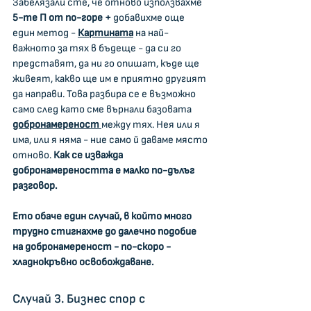
Забелязали сте, че отново използвахме 
5-те П от по-горе + 
добавихме още 
един метод - 
Картината
 на най-
важното за тях в бъдеще - да си го 
представят, да ни го опишат, къде ще 
живеят, какво ще им е приятно другият 
да направи. Това разбира се е възможно 
само след като сме върнали базовата 
добронамереност
между тях. Нея или я 
има, или я няма - ние само й даваме място 
отново. 
Как се изважда 
добронамереността е малко по-дълъг 
разговор.
Ето обаче един случай, в който много 
трудно стигнахме до далечно подобие 
на добронамереност - по-скоро - 
хладнокръвно освобождаване.
Случай 3. Бизнес спор с 