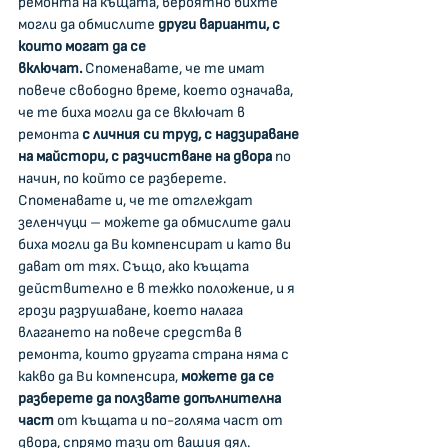
ремонта на къщата, вероятно бихте 
могли да обмислите 
други варианти, с 
които могат да се 
включат.
 Споменавате, че те имат 
повече свободно време, което означава, 
че те биха могли да се включат в 
ремонта 
с личния си труд, с надзираване 
на майстори, с разчистване на двора 
по 
начин, по който се разберете. 
Споменавате и, че те отглеждат 
зеленчуци – можете да обмислите дали 
биха могли да Ви компенсират и като ви 
дават от тях. Също, ако къщата 
действително е в тежко положение, и я 
грози разрушаване, което налага 
влагането на повече средства в 
ремонта, които другата страна няма с 
какво да Ви компенсира, 
можете да се 
разберете да ползвате допълнителна 
част
 от къщата и по-голяма част от 
двора, спрямо тази от вашия дял. 