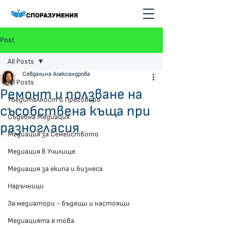
Post
All Posts
Севдалина Александрова
All Posts
Ремонт и ползване на
Убедителност и Преговори
съсобствена къща при
Съдебна Медиация
разногласия
Медиация за Семейството
Медиация в Училище
Медиация за екипа и бизнеса
Наръчници
За медиатори - бъдещи и настоящи
Медиацията е това