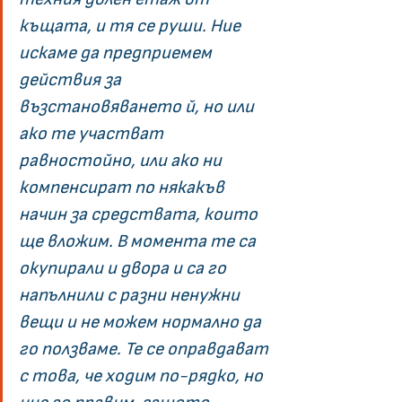
къщата, и тя се руши. Ние 
искаме да предприемем 
действия за 
възстановяването й, но или 
ако те участват 
равностойно, или ако ни 
компенсират по някакъв 
начин за средствата, които 
ще вложим. В момента те са 
окупирали и двора и са го 
напълнили с разни ненужни 
вещи и не можем нормално да 
го ползваме. Те се оправдават 
с това, че ходим по-рядко, но 