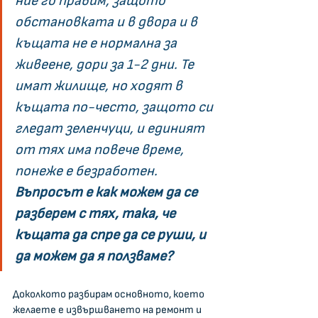
ние го правим, защото 
обстановката и в двора и в 
къщата не е нормална за 
живеене, дори за 1-2 дни. Те 
имат жилище, но ходят в 
къщата по-често, защото си 
гледат зеленчуци, и единият 
от тях има повече време, 
понеже е безработен. 
Въпросът е как можем да се 
разберем с тях, така, че 
къщата да спре да се руши, и 
да можем да я ползваме?
Доколкото разбирам основното, което 
желаете е извършването на ремонт и 