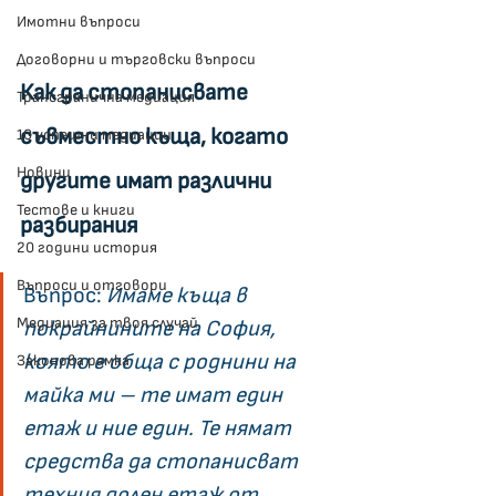
Имотни въпроси
Договорни и търговски въпроси
Как да стопанисвате 
Трансгранична медиация
съвместно къща, когато 
10 успешни медиации
Новини
другите имат различни 
Тестове и книги
разбирания
20 години история
Въпроси и отговори
Въпрос: 
Имаме къща в 
Медиация за твоя случай
покрайнините на София, 
която е обща с роднини на 
Законова рамка
майка ми – те имат един 
етаж и ние един. Те нямат 
средства да стопанисват 
техния долен етаж от 