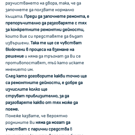
разчистването на двора, така, че да 
започнете да ползвате нормално 
къщата. 
Преди да започнете ремонта, е 
препоръчително да разговаряте с тях 
за конкретните ремонтни дейности, 
които Вие си представяте да бъдат 
извършени. 
Така те ще се чувстват 
включени в процеса на вземане на 
решение
 и няма да тръгнат да Ви се 
противопоставят, тъй като искате 
мнението им.
След като договорите какви точно ще 
са ремонтните дейности, е добре да 
изчислите колко ще 
струват
приблизително, за да 
разговаряте какво от тях може да 
поеме.  
Понеже казвате, че вероятно 
роднините Ви 
няма да могат да 
участват с парични средства 
в 