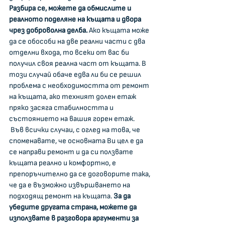
Разбира се, можете да обмислите и 
реалното поделяне на къщата и двора 
чрез доброволна делба.
 Ако къщата може 
да се обособи на две реални части с два 
отделни входа, то всеки от вас би 
получил своя реална част от къщата. В 
този случай обаче едва ли би се решил 
проблема с необходимостта от ремонт 
на къщата, ако техният долен етаж 
пряко засяга стабилността и 
състоянието на вашия горен етаж. 
 Във всички случаи, с оглед на това, че 
споменавате, че основната Ви цел е да 
се направи ремонт и да си ползвате 
къщата реално и комфортно, е 
препоръчително да се договорите така, 
че да е възможно извършването на 
подходящ ремонт на къщата. 
За да 
убедите другата страна, можете да 
използвате в разговора аргументи за 