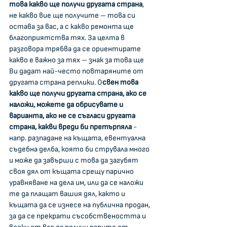
това какво ще получи другата страна
, 
не какво вие ще получите – това си 
остава за вас, а с какво ремонта ще 
благоприятства тях. За целта в 
разговора трябва да се ориентирате 
какво е важно за тях – знак за това ще 
Ви дадат най-често повтаряните от 
другата страна реплики. О
свен това 
какво ще получи другата страна, ако се 
наложи, можете да обрисувате и 
варианта, ако не се съгласи другата 
страна, какви вреди би претърпяла
 - 
напр. разпадане на къщата, евентуална 
съдебна делба, която би струвала много 
и може да завърши с това да загубят 
своя дял от къщата срещу парично 
уравняване на дела им, или да се наложи 
те да плащат вашия дял, както и 
къщата да се изнесе на публична продан, 
за да се прекрати съсобствеността и 