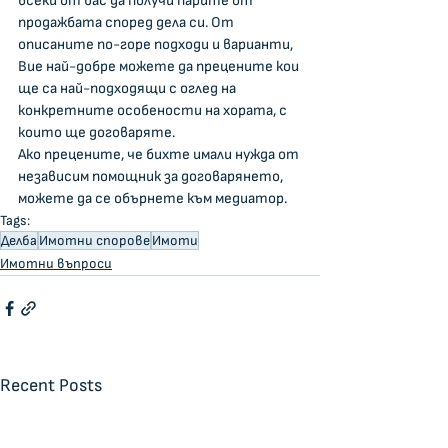
всеки от вас да получи парите от 
продажбата според дела си. От 
описаните по-горе подходи и варианти, 
Вие най-добре можете да прецените кои 
ще са най-подходящи с оглед на 
конкретните особености на хората, с 
които ще договаряте.
Ако прецените, че бихте имали нужда от 
независим помощник за договарянето, 
можете да се обърнете към медиатор.
Tags:
Делба
Имотни спорове
Имоти
Имотни въпроси
Recent Posts