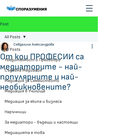
Post
All Posts
Севдалина Александрова
All Posts
От кои ПРОФЕСИИ са
Убедителност и Преговори
медиаторите - най-
Съдебна Медиация
популярните и най-
Медиация за Семейството
необикновените?
Медиация в Училище
Медиация за екипа и бизнеса
Наръчници
За медиатори - бъдещи и настоящи
Медиацията е това