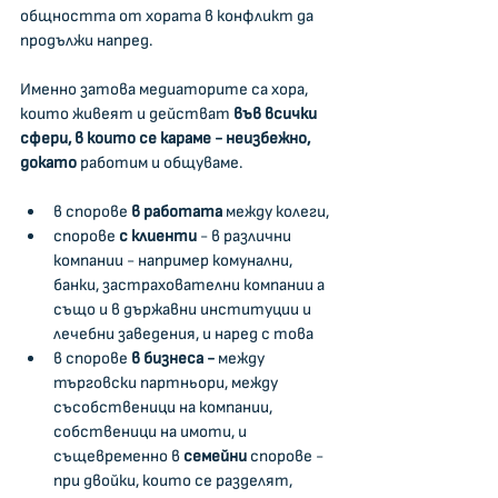
общността от хората в конфликт да 
продължи напред.
Именно затова медиаторите са хора, 
които живеят и действат 
във всички 
сфери, в които се караме - неизбежно, 
докато
 работим и общуваме.
в спорове 
в работата
 между колеги,
спорове 
с клиенти
 - в различни 
компании - например комунални, 
банки, застрахователни компании а 
също и в държавни институции и 
лечебни заведения, и наред с това 
в спорове 
в бизнеса - 
между 
търговски партньори, между 
съсобственици на компании, 
собственици на имоти, и 
същевременно в 
семейни 
спорове - 
при двойки, които се разделят, 