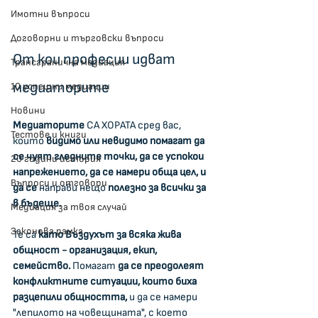
Имотни въпроси
Договорни и търговски въпроси
От кои професии идват 
Трансгранична медиация
медиаторите
10 успешни медиации
Новини
Медиаторите
 СА ХОРАТА сред вас, 
Тестове и книги
които 
видимо или невидимо помагат да 
се чуят гледните точки, да се успокои 
20 години история
напрежението, да се намери обща цел, и 
Въпроси и отговори
да се
 направи нещо 
полезно за всички за 
в бъдеще.
Медиация за твоя случай
Законова рамка
Те са 
като Въздухът за всяка жива 
общност - организация, екип, 
семейство. 
Помагат 
да се преодолеят 
конфликтните ситуации, които биха 
разцепили общността, 
и да се намери 
"лепилото на човещината", с което 