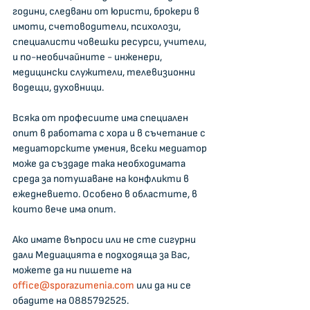
години, следвани от юристи, брокери в 
имоти, счетоводители, психолози, 
специалисти човешки ресурси, учители, 
и по-необичайните - инженери, 
медицински служители, телевизионни 
водещи, духовници.
Всяка от професиите има специален 
опит в работата с хора и в съчетание с 
медиаторските умения, всеки медиатор 
може да създаде така необходимата 
среда за потушаване на конфликти в 
ежедневието. Особено в областите, в 
които вече има опит.
Ако имате въпроси или не сте сигурни 
дали Медиацията е подходяща за Вас, 
можете да ни пишете на 
office@sporazumenia.com
 или да ни се 
обадите на 0885792525.