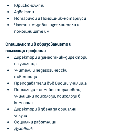
Юрисконсулти
Адвокати     
Нотариуси и Помощник-нотариуси
Частни-съдебни изпълнители и 
помощниците им
Специалисти в образованието и 
помагащи професии
Директори и заместник-директори 
на училища
Учители и педагогичесски 
съветници
Преподаватели във Висши училища
Психолози - семейни терапевти, 
училищни психолози, психолози в 
компании
Директори в звена за социални 
услуги
Социални работници
Духовник