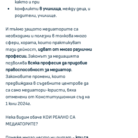
както и при 
конфликти 
в училища
, между деца, и 
родители, училище. 
И тъкмо защото медиаторите са 
необходими и полезни в толкова много 
сфери, хората, които практикуват 
тази дейност, 
идват от много различни 
професии.
 Законът за медиацията 
позволява 
всяка професия да придобие 
правоспособност за медиатор
. 
Законовите промени, които 
предвиждаха в съдебните центрове да 
са само медиатори-юристи, бяха 
отменени от Конституционния съд на 
1 юли 2024г. 
Нека видим обаче КОИ РЕАЛНО СА 
МЕДИАТОРИТЕ?
Понеже много често ни питат - 
кои са 