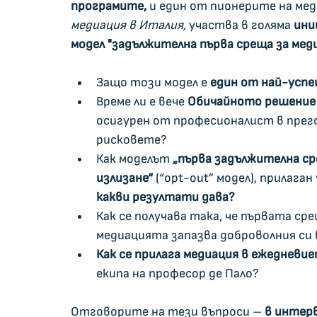
програмите, 
и един от пионерите на мед
медиация в Италия,
 участва в голяма 
ини
модел "задължителна първа среща за меди
Защо този модел е 
един от най-успе
Време ли е вече 
Обичайното решение н
осигурен от професионалист в прег
рисковете?
Как моделът 
„първа задължителна ср
излизане“
 (“opt-out” модел), прилага
какви резултати дава?
Как се получава така, че първата сре
медиацията запазва доброволния си 
Как се прилага медиация в ежедневиет
екипа на професор де Пало?  
Отговорите на тези въпроси – 
в интер