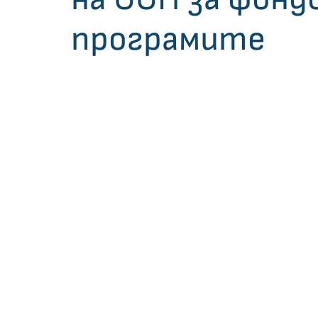
Законова рамка
програмите