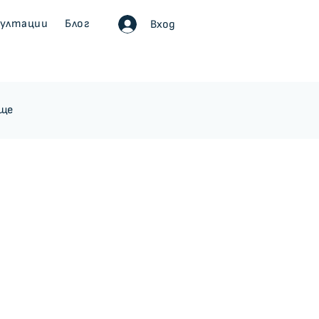
султации
Блог
Вход
ище