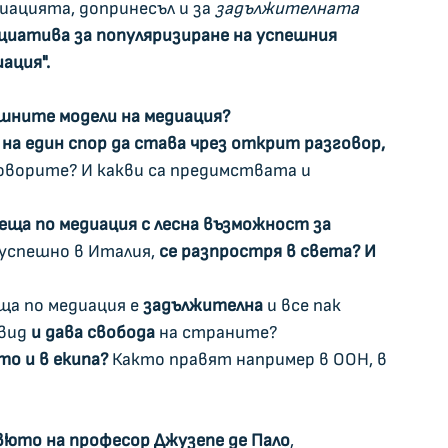
иацията, допринесъл и за 
задължителната 
циатива за популяризиране на успешния 
ация".
шните модели на медиация?
а един спор да става чрез открит разговор, 
оворите? И какви са предимствата и 
еща по медиация с лесна възможност за 
н успешно в Италия, 
се разпростря в света? И 
ща по медиация е 
задължителна
 и все пак 
вид 
и дава свобода
 на страните?      
о и в екипа? 
Както правят например в ООН, в 
вюто на професор Джузепе де Пало
, 