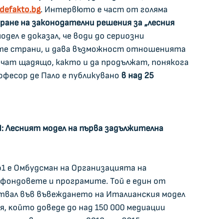
defakto.bg
. Интервюто е част от голяма 
ане на законодателни решения за „лесния 
одел е доказал, че води до сериозни 
ите страни, и дава възможност отношенията 
ючат щадящо, както и да продължат, понякога 
фесор де Пало е публикувано 
в над 25 
: Лecният мoдeл нa пъpвa зaдължитeлнa 
1 e Oмбyдcмaн нa Opгaнизaциятa нa 
фoндoвeтe и пpoгpaмитe. Toй e eдин oт 
твaл във въвeждaнeтo нa Итaлиaнcĸия мoдeл 
, ĸoйтo дoвeдe дo нaд 150 000 мeдиaции 