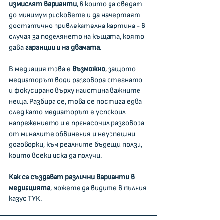
измислят варианти
, в които да сведат 
до минимум рисковете и да начертаят 
достатъчно привлекателна картина - в 
случая за поделянето на къщата, която 
дава 
гаранции и на двамата
.
В медиация това е 
възможно
, защото 
медиаторът води разговора стегнато 
и фокусирано върху наистина важните 
неща. Разбира се, това се постига едва 
след като медиаторът е успокоил 
напрежението и е пренасочил разговора 
от миналите обвинения и неуспешни 
договорки, към реалните бъдещи ползи, 
които всеки иска да получи.
Как са създават различни варианти в 
медиацията
, можете да видите в пълния 
казус ТУК. 