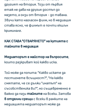
другият на втория. Този от първия 
етаж не дава на другия достъп до 
мазето, а онзи от втория - до тавана. 
Звучи като нагласен филм, но в медиация 
става ясно, че филмът е почти екшън 
криминале.
КАК СТАВА "ОТВАРЯНЕТО" на кутията с 
тайните в медиация
Медиаторът е майстор на въпросите
, 
които разкриват кой какво иска.
Той може да попита: "Какво искате да 
постигнете всъщност?", "На какво 
смятате, че се дължи "инатът" на 
съсобственика Ви?", но същевременно е 
важно да пази
 тайните 
на всеки. Затова 
в отделни срещи
 с всеки в рамките на 
медиацията медиаторът може да 