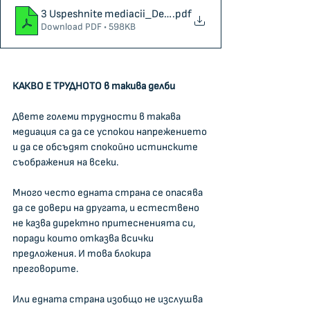
3 Uspeshnite mediacii_Delba sys skriti celi
.pdf
Download PDF • 598KB
КАКВО Е ТРУДНОТО в такива делби
Двете големи трудности в такава 
медиация са да се успокои напрежението 
и да се обсъдят спокойно истинските 
съображения на всеки.
Много често едната страна се опасява 
да се довери на другата, и естествено 
не казва директно притесненията си, 
поради които отказва всички 
предложения. И това блокира 
преговорите.
Или едната страна изобщо не изслушва 