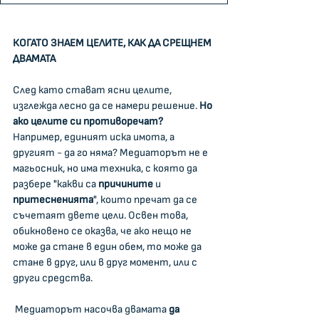
КОГАТО ЗНАЕМ ЦЕЛИТЕ, КАК ДА СРЕЩНЕМ 
ДВАМАТА
След като стават ясни целите, 
изглежда лесно да се намери решение. 
Но 
ако целите си противоречат? 
Например, единият иска имота, а 
другият - да го няма? Медиаторът не е 
магьосник, но има техника, с която да 
разбере "какви са 
причините
 и 
притесненията
", които пречат да се 
съчетаят двете цели. Освен това, 
обикновено се оказва, че ако нещо не 
може да стане в един обем, то може да 
стане в друг, или в друг момент, или с 
други средства.
 Медиаторът насочва двамата 
да 