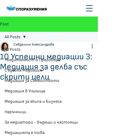
Post
All Posts
Севдалина Александрова
All Posts
10 Успешни медиации 3:
Убедителност и Преговори
Медиация за делба със
Съдебна Медиация
скрити цели
Медиация за Семейството
Медиация в Училище
Медиация за екипа и бизнеса
Наръчници
За медиатори - бъдещи и настоящи
Медиацията е това