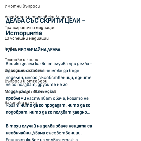
Имотни въпроси
Договорни и търговски въпроси
ДЕЛБА СЪС СКРИТИ ЦЕЛИ - 
Трансгранична медиация
Историята
10 успешни медиации
Новини
ЕДНА НЕОБИЧАЙНА ДЕЛБА
Тестове и книги
Всички знаем какво се случва при делба - 
един имот, който не може да бъде 
20 години история
поделен, много съсобственици, едните 
Въпроси и отговори
не го ползват, другите не го 
поддържат. Истински 
Медиация за твоя случай
проблеми
 настъпват обаче, когато не 
Законова рамка
могат 
нито да го продадат, нито да го 
подобрят, нито да го ползват
заедно
...
В този случай на делба обаче нещата са 
необичайни.
 Двама съсобственици. 
Единият живее на първия етаж, а 