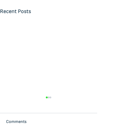
Recent Posts
Comments
Делба с медиаци