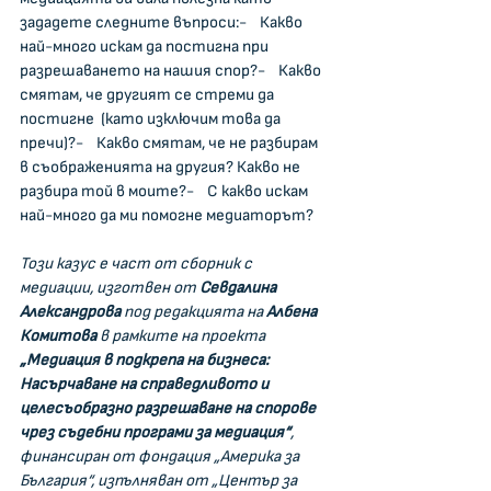
зададете следните въпроси:-    Какво 
най-много искам да постигна при 
разрешаването на нашия спор?-    Какво 
смятам, че другият се стреми да 
постигне  (като изключим това да 
пречи)?-    Какво смятам, че не разбирам 
в съображенията на другия? Какво не 
разбира той в моите?-    С какво искам 
най-много да ми помогне медиаторът?
Този казус е част от сборник с 
медиации, изготвен от 
Севдалина 
Александрова
 под редакцията на 
Албена 
Комитова
 в рамките на проекта 
„Медиация в подкрепа на бизнеса: 
Насърчаване на справедливото и 
целесъобразно разрешаване на спорове 
чрез съдебни програми за медиация“
, 
финансиран от фондация „Америка за 
България“, изпълняван от „Център за 