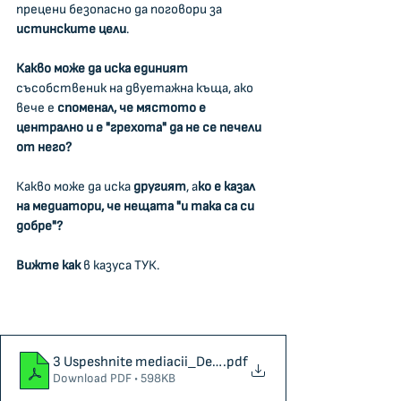
прецени безопасно да поговори за 
истинските цели
.
Какво може да иска единият 
съсобственик на двуетажна къща, ако 
вече е 
споменал, че мястото е 
централно и е "грехота" да не се печели 
от него?
Какво може да иска 
другият
, а
ко е казал 
на медиатори, че нещата "и така са си 
добре"?
Вижте как
 в казуса ТУК.
3 Uspeshnite mediacii_Delba sys skriti celi
.pdf
Download PDF • 598KB