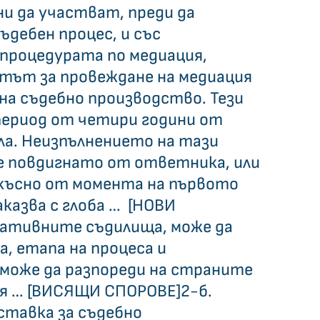
и да участват, преди да 
ъдебен процес, и със 
процедурата по медиация, 
тът за провеждане на медиация 
на съдебно производство. Тези 
период от четири години от 
ла. Неизпълнението на тази 
е повдигнато от ответника, или 
късно от момента на първото 
казва с глоба …  [НОВИ 
лативните съдилища, може да 
, етапа на процеса и 
може да разпореди на страните 
я … [ВИСЯЩИ СПОРОВЕ]2-б. 
тавка за съдебно 