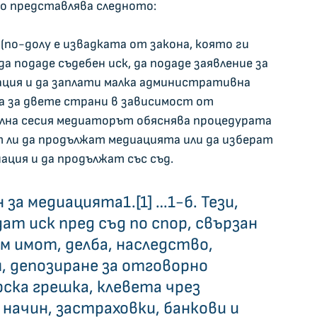
о представлява следното:
(по-долу е извадката от закона, която ги 
а подаде съдебен иск, да подаде заявление за 
иация и да заплати малка административна 
та за двете страни в зависимост от 
ална сесия медиаторът обяснява процедурата 
 ли да продължат медиацията или да изберат 
ация и да продължат със съд.
за медиацията1.[1] …1-б. Тези, 
т иск пред съд по спор, свързан 
 имот, делба, наследство, 
, депозиране за отговорно 
рска грешка, клевета чрез 
 начин, застраховки, банкови и 