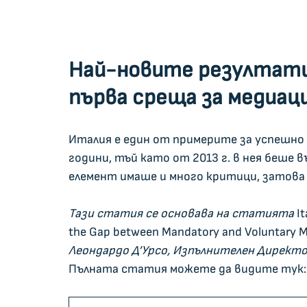
Най-новите резултати
първа среща за медиаци
Италия е един от примерите за успешно 
години, тъй като от 2013 г. в нея беше 
елемент имаше и много критици, затова 
Тази статия се основава на статията 
It
the Gap between Mandatory and Voluntary Medi
Леондардо Д’Урсо, Изпълнителен Директор 
Пълната статия можете да видите тук: