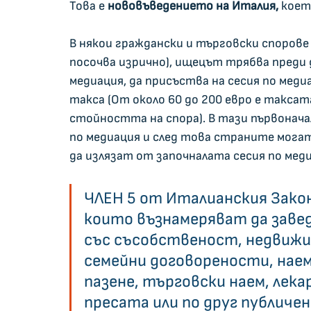
Това е 
нововъведението на Италия,
 коет
В някои граждански и търговски спорове 
посочва изрично), ищецът трябва преди д
медиация, да присъства на сесия по мед
такса (От около 60 до 200 евро е такса
стойността на спора). В тази първонач
по медиация и след това страните могат
да излязат от започналата сесия по меди
ЧЛЕН 5 от Италианския Закон 
които възнамеряват да заведа
със съсобственост, недвижим
семейни договорености, наем
пазене, търговски наем, лека
пресата или по друг публичен