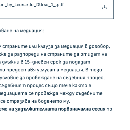
ssion_by_Leonardo_DUrso_1_
.pdf
чване на медиация:
у страните или клауза за медиация в договор, 
оже да разпореди на страните да отидат на 
 длъжни в 15-дневен срок да подадат 
то предоставя услугата медиация. В този 
словие за провеждане на съдебния процес. 
 съдебният процес също тече както е 
медиацията се провежда между съдебните 
 се отразява на воденето му.   
еме на задължителната първоначална сесия 
по 