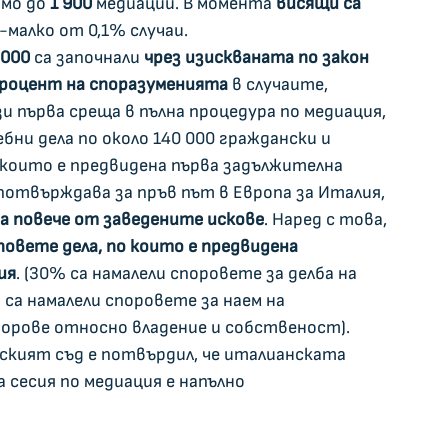
мо до 
1 900 
медиации. В момента 
висящи са 
о-малко от 0,1% случаи.
 000
 са започнали 
чрез изискваната по закон 
роцент на споразуменията
 в случаите, 
 първа среща в пълна процедура по медиация, 
бни дела по около 140 000 граждански и 
които е предвидена първа задължителна 
потвърждава за пръв път в Европа за Италия, 
са повече от заведените искове
. Наред с това, 
повете дела, по които е предвидена 
ия
. (30% са намалели споровете за делба на 
а намалели споровете за наем на 
орове относно владение и собственост). 
йският съд е потвърдил, че италианската 
сесия по медиация е напълно 