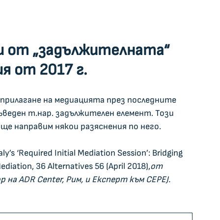
 от „задължителната“ 
я от 2017 г.
прилагане на медиацията през последните 
въведен т.нар. задължителен елемент. Този 
ще направим някои разяснения по него.
aly’s ‘Required Initial Mediation Session’: Bridging 
ation, 36 Alternatives 56 (April 2018),
от 
на ADR Center, Рим, и Експерт към CEPEJ.
 