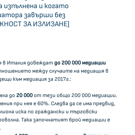
 изпълнена и когато 
иатора завърши без 
НОСТ ЗА ИЗЛИЗАНЕ]    
ия в Италия довеждат 
до 200 000 медиации 
отношението между случаите на медиация в 
ещи към медиация за 2017г.:
ела до 
20 000
 от тези общо 200 000 медиации. 
ия при нея е 60%. Следва да се има предвид, 
илиона иска по граждански и търговски 
роволна. Така започнатият брой медиации е 
.