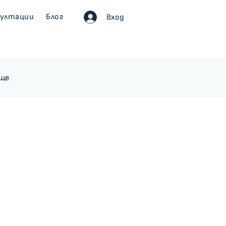
султации
Блог
Вход
ище