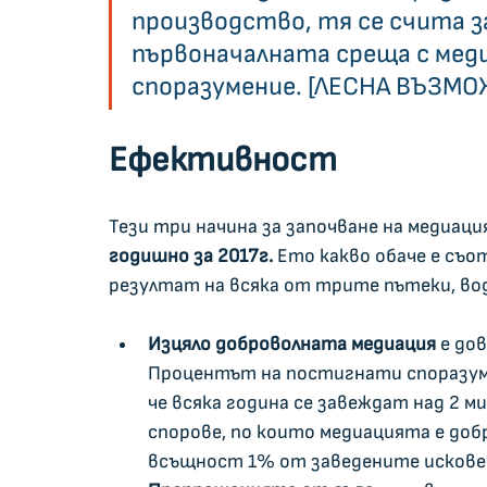
производство, тя се счита за
първоначалната среща с мед
споразумение. [ЛЕСНА ВЪЗМОЖ
Ефективност
Тези три начина за започване на медиац
годишно за 2017г.
 Ето какво обаче е съ
резултат на всяка от трите пътеки, вод
Изцяло доброволната медиация
 е дов
Процентът на постигнати споразумен
че всяка година се завеждат над 2 м
спорове, по които медиацията е доб
всъщност 1% от заведените искове