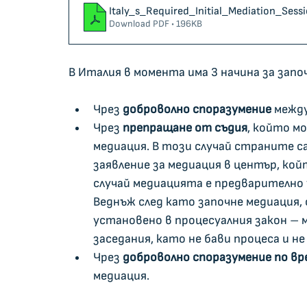
Italy_s_Required_Initial_Mediation_Se
Download PDF • 196KB
В Италия в момента има 3 начина за запо
Чрез 
доброволно споразумение
 межд
Чрез 
препращане от съдия
, който м
медиация. В този случай страните са
заявление за медиация в център, кой
случай медиацията е предварително у
Веднъж след като започне медиация,
установено в процесуалния закон – 
заседания, като не бави процеса и не
Чрез 
доброволно споразумение по вр
медиация.