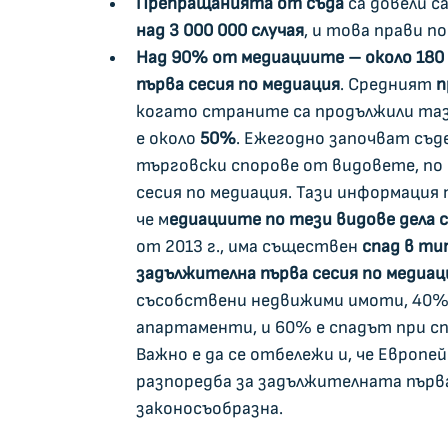
Препращанията от съда 
са довели са
над 3 000 000 случая
, и това прави п
Над 90% от медиациите – около 180
първа сесия по медиация
. Средният 
п
когато страните са продължили тази
е около 
50%
. Ежегодно започват съде
търговски спорове от видовете, по 
сесия по медиация. Тази информация 
че м
едиациите по тези видове дела 
от 2013 г., има съществен 
спад в ти
задължителна първа сесия по медиац
съсобствени недвижими имоти, 40% с
апартаменти, и 60% е спадът при сп
Важно е да се отбележи и, че Европе
разпоредба за задължителната първа 
законосъобразна.