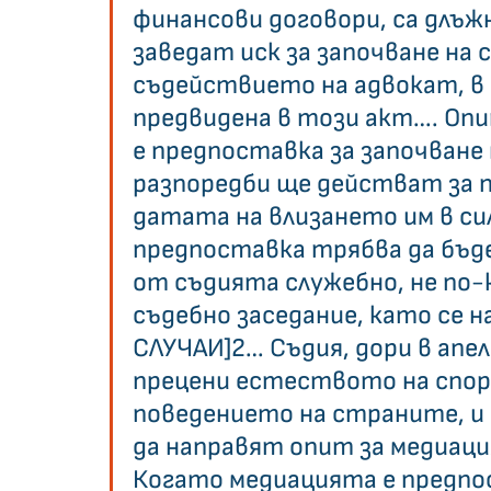
финансови договори, са длъжн
заведат иск за започване на с
съдействието на адвокат, в 
предвидена в този акт…. Опи
е предпоставка за започване 
разпоредби ще действат за 
датата на влизането им в си
предпоставка трябва да бъд
от съдията служебно, не по-
съдебно заседание, като се на
СЛУЧАИ]2… Съдия, дори в апе
прецени естеството на спора
поведението на страните, и 
да направят опит за медиаци
Когато медиацията е предпос