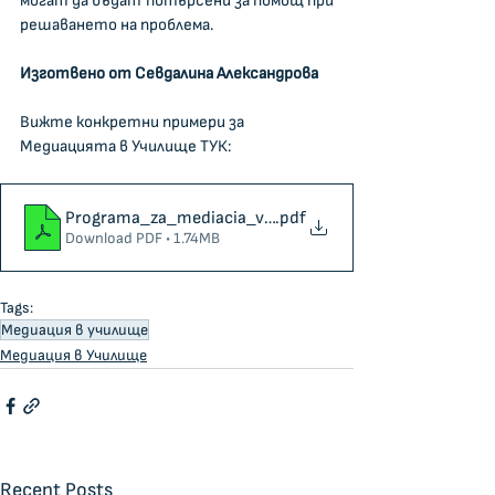
могат да бъдат потърсени за помощ при 
решаването на проблема.
Изготвено от Севдалина Александрова
Вижте конкретни примери за 
Медиацията в Училище ТУК:
Programa_za_mediacia_v_uchilishte
.pdf
Download PDF • 1.74MB
Tags:
Медиация в училище
Медиация в Училище
Recent Posts