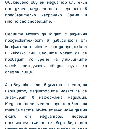
Обикновено обучен медиатор или екип 
от двама медиатори се срещат в 
предварително насрочено време и 
място със спорещите.
Сесиите могат да бъдат с различна 
продължителност в зависимост от 
конфликта и някои могат да продължат 
и няколко дни. Сесиите могат да се 
проведат по време на училищните 
часове, междучасия, обедна пауза, или 
след училище.
Ако възникне спор в залата, кафето, на 
игрището, медиаторите могат да се 
ангажират в неформална медиация. 
Медиаторите често присъстват на 
такива места, включително може да има 
екипи от медиатори, носещи 
отличителни ленти или баджове, които 