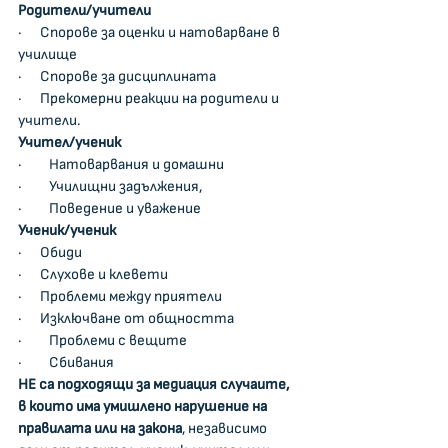
Родители/учители
·      Спорове за оценки и натоварване в 
училище
·      Спорове за дисциплината
·      Прекомерни реакции на родители и 
учители.
Учител/ученик
·         Натоварвания и домашни
·         Училищни задължения,
·         Поведение и уважение
Ученик/ученик
·      Обиди
·      Слухове и клевети
·      Проблеми между приятели
·      Изключване от общността
·         Проблеми с вещите
·         Сбивания
НЕ са подходящи за медиация случаите, 
в които има умишлено нарушение на 
правилата или на закона
, независимо 