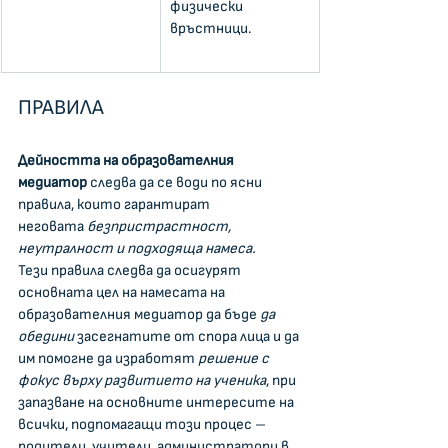
физически 
връстници.
ПРАВИЛА
Дейността на образователния 
медиатор
 следва да се води по ясни 
правила, които гарантират 
неговата
 безпристрастност, 
неутралност и подходяща намеса.
Тези правила следва да осигурят 
основната цел на намесата на 
образователния медиатор да бъде 
да 
обедини
 засегнатите от спора лица и да 
им помогне да изработят 
решение с 
фокус върху развитието на ученика
, при 
запазване на основните интересите на 
всички, подпомагащи този процес – 
родители, учители, администратори в 