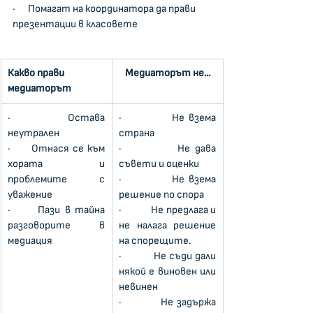
·      Помагат на координатора да прави 
презентации в класовете
Какво прави 
   Медиаторът не...
медиаторът
·      Остава 
·            Не взема 
неутрален
страна
·      Отнася се към 
·            Не дава 
хората и 
съвети и оценки
проблемите с 
·            Не взема 
уважение
решение по спора
·      Пази в тайна 
·            Не предлага и 
разговорите в 
не налага решение 
медиация
на спорещите.
·            Не съди дали 
някой е виновен или 
невинен
·            Не задържа 