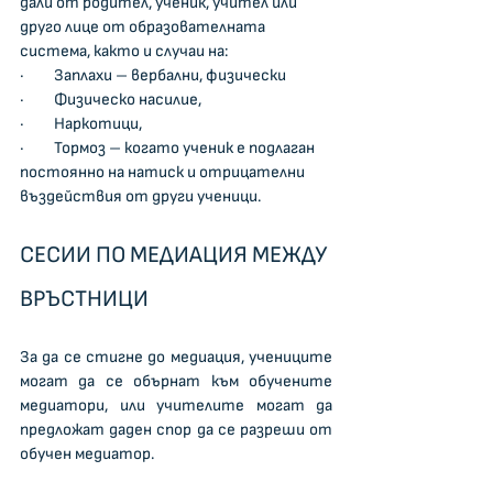
дали от родител, ученик, учител или 
друго лице от образователната 
система, както и случаи на:
·         Заплахи – вербални, физически
·         Физическо насилие,
·         Наркотици,
·         Тормоз – когато ученик е подлаган 
постоянно на натиск и отрицателни 
въздействия от други ученици.
СЕСИИ ПО МЕДИАЦИЯ МЕЖДУ 
ВРЪСТНИЦИ
За да се стигне до медиация, учениците 
могат да се обърнат към обучените 
медиатори, или учителите могат да 
предложат даден спор да се разреши от 
обучен медиатор.