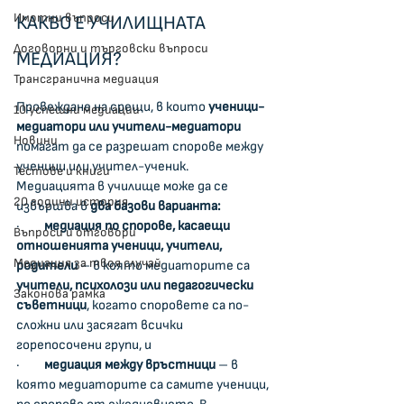
Имотни въпроси
КАКВО Е УЧИЛИЩНАТА 
Договорни и търговски въпроси
МЕДИАЦИЯ?
Трансгранична медиация
Провеждане на срещи, в които 
ученици-
10 успешни медиации
медиатори или учители-медиатори
Новини
помагат да се разрешат спорове между 
ученици или учител-ученик.
Тестове и книги
Медиацията в училище може да се 
20 години история
извършва в 
два базови варианта:
·         
медиация по спорове, касаещи 
Въпроси и отговори
отношенията ученици, учители, 
Медиация за твоя случай
родители
 – в която медиаторите са 
учители, психолози или педагогически 
Законова рамка
съветници
, когато споровете са по-
сложни или засягат всички 
горепосочени групи, и
·         
медиация между връстници
 – в 
която медиаторите са самите ученици, 