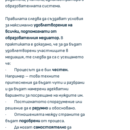
образователната система.
Правилата следва да създават условия 
за максимално 
удовлетворение на 
всички, подпомогнати от 
образователния медиатор.
 В 
практиката е доказано, че за да бъдат 
удовлетворени участниците в 
медиация, те следва да са с усещането 
че:
·         Процесът да е бил 
честен.
Например – това техните 
притеснения да бъдат чути и разбрани 
и да бъдат намерени адекватни 
варианти за посрещане на нуждите им.
·         Постигнатото споразумение или 
решение да е 
разумно
 и обосновано.
·         Отношенията между страните да 
бъдат 
подобрени 
от процеса.
·         Да могат 
самостоятелно
 да 