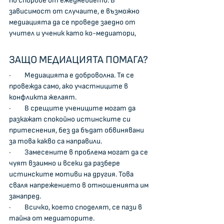
по спорове от ежедневието. В 
зависимост от случаите, е възможно 
медиацията да се проведе заедно от 
учител и ученик като ко-медиатори,
ЗАЩО МЕДИАЦИЯТА ПОМАГА?
·         Медиацията е доброволна. Тя се 
провежда само, ако участниците в 
конфликта желаят.
·         В срещите учениците могат да 
разкажат спокойно истинските си 
притеснения, без да бъдат обвинявани 
за това какво са направили.
·         Замесените в проблема могат да се 
чуят взаимно и всеки да разбере 
истинските мотиви на другия. Това 
сваля напрежението в отношенията им 
занапред.
·         Всичко, което споделят, се пази в 
тайна от медиаторите.