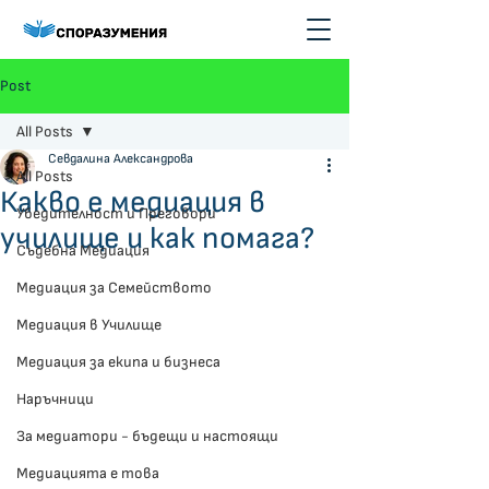
Post
All Posts
Севдалина Александрова
All Posts
Какво е медиация в
Убедителност и Преговори
училище и как помага?
Съдебна Медиация
Медиация за Семейството
Медиация в Училище
Медиация за екипа и бизнеса
Наръчници
За медиатори - бъдещи и настоящи
Медиацията е това