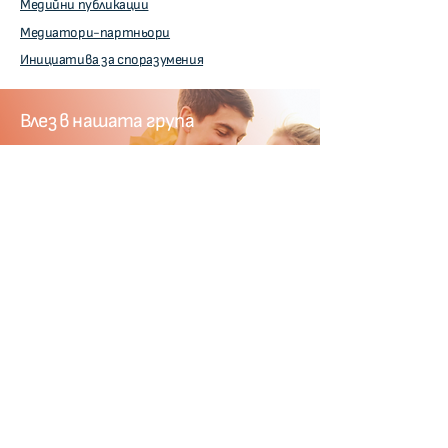
Медийни публикации
Медиатори-партньори
Инициатива за споразумения
Влез в нашата група
Присъедини се към нашата отворена
Facebook група, за да останеш с нас и
получаваш достъп първи до ново или
безплатно съдържание.
Влез в групата
Публична Фейсбук група на
Споразумения