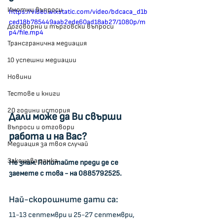
Имотни въпроси
https://video.wixstatic.com/video/bdcaca_d1b
ced18b785449aab2ede60ad18ab27/1080p/m
Договорни и търговски въпроси
p4/file.mp4
Трансгранична медиация
10 успешни медиации
Новини
Тестове и книги
20 години история
Дали може да Ви свърши 
Въпроси и отговори
работа и на Вас?
Медиация за твоя случай
Законова рамка
Не знам. Попитайте преди де се 
заемете с това - на 0885792525.
Най-скорошните дати са: 
11-13 септември и 25-27 септември, 