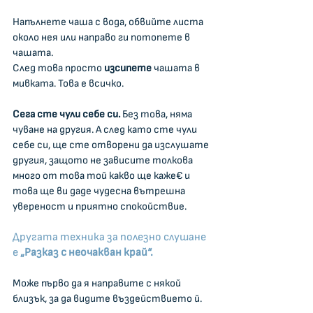
Напълнете чаша с вода, обвийте листа 
около нея или направо ги потопете в 
чашата. 
След това просто 
изсипете
 чашата в 
мивката. Това е всичко.
Сега сте чули себе си.
 Без това, няма 
чуване на другия. А след като сте чули 
себе си, ще сте отворени да изслушате 
другия, защото не зависите толкова 
много от това той какво ще каже€ и 
това ще ви даде чудесна вътрешна 
увереност и приятно спокойствие.
Другата техника за полезно слушане 
е
 „Разказ с неочакван край“.
Може първо да я направите с някой 
близък, за да видите въздействието й.