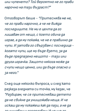
или чупенето? Той вероятно не го прави 
нарочно на тази възраст?"
Отговорът беше - 
"Притеснява ме не, 
че го прави нарочно, а че не вижда 
последиците. Не ми е целта да го 
лишавам от нещо, с което обича да 
играе, а да му покажа, че не е правилно да 
чупи. И затова го свързвам с последица - 
когато чупи, ще му бъде взето, за да 
бъде предпазено нещото - тази или 
друга играчка. Защото някога може да 
счупи нещо ценно, или да бъде опасно и 
за него."
След още няколко въпроса, и след като 
разказа гледната си точка, му казах, че 
"Разбирам, че се притесняваш детето 
да не свикне да унищожава неща. И че 
искаш да му покажеш как да пази, а не да 
го лишаваш и раздразваш.
 И че ще го 