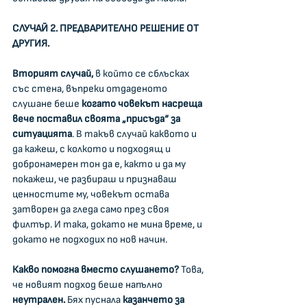
СЛУЧАЙ 2. ПРЕДВАРИТЕЛНО РЕШЕНИЕ ОТ 
ДРУГИЯ.
Вторият случай,
 в който се сблъсках 
със стена, въпреки отдаденото 
слушане беше 
когато човекът насреща 
вече
поставил своята „присъда“ за 
ситуацията
. В такъв случай каквото и 
да кажеш, с колкото и подходящ и 
добронамерен тон да е, както и да му 
покажеш, че разбираш и признаваш 
ценностите му, човекът остава 
затворен да гледа само през своя 
филтър. И така, докато не мина време, и 
докато не подходих по нов начин.
Какво помогна вместо слушането?
 Това, 
че новият подход беше напълно 
неутрален. 
Бях пуснала 
казанчето за 