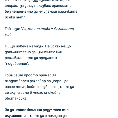
спираш, за да му показваш границата, 
без непременно да му вземаш играчките 
всеки път."
Той каза:
 "Да, точно това е желанието 
ми".
Нищо повече не казах. Не исках нещо 
допълнително да измисляме или 
решаваме.нито да предлагам 
"подобрения".
Това беше просто пример за 
плодотворен разговор по „гореща“ 
иначе тема, който разбира се, може да 
се случи само в много спокойна 
обстановка.
За да имате желания резултат със 
слушането
 – може да е полезно да си 