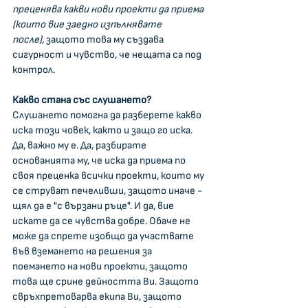
преценява какви нови проекти да приема 
(които вие заедно изпълнявате 
после),
 защото това му създава 
сигурност и чувство, че нещата са под 
контрол.
Какво стана със слушането? 
Слушането помогна да разберете какво 
иска този човек, както и защо го иска. 
Да, важно му е. Да, разбирате 
основанията му, че иска да приема по 
своя преценка всички проекти, които му 
се струват печеливши, защото иначе - 
щял да е "с вързани ръце". И да, вие 
искате да се чувства добре. Обаче не 
може да спрете изобщо да участвате 
във вземането на решения за 
поемането на нови проекти, защото 
това ще срине дейността Ви. Защото 
свръхпретоварва екипа Ви, защото 