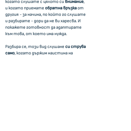
когато слушате с цялото си 
внимание
, 
и когато приемате 
обратна връзка
 от 
другия - за начина, по който го слушате 
и разбирате - дори да не ви харесва. И 
покажете готовност да адаптирате 
към това, от което има нужда.
Разбира се, този вид слушане 
си струва 
само
, когато държим наистина на 
отношенията с човека насреща. 
Когато не държим, има лесни начини да 
прекъсваме другия и да му показваме, че 
казваното не е важно.
Вижте как да слушате и да говорите 
Убедително с 
Поправяне на сривове в 
екипи и семейства: с Речник за 
разбирателство
.
Севдалина Александрова
Tags: