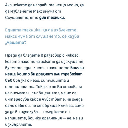
Ако искате да направите нещо лесно, за 
да Извлечете Максимума от 
Слушането, ето
 две техники.
Едната техника, за да извлечете 
максимума от слушането, се казва 
„Чашата“.
Преди да влезете в разговор с някого, 
когото наистина искате да изслушате, 
вземете един лист, и напишете 
всички 
неща, които ви дразнят или тревожат
във връзка с него, ситуацията и 
отношенията. Това, че не Ви отговаря 
на писмата и съобщенията, че не се 
интересува как се чувствате, че гледа 
само себе си, че се обръща към вас, само 
за да ви използва… и след като си 
напишете, всички дразнения – не, не ги 
изхвърляйте.