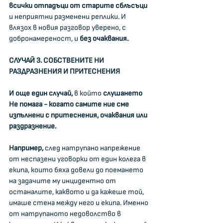
всички отпадъци от старите сблъсъци 
и неприятни разменени реплики. И 
влязох в новия разговор уверено, с 
добронамереност, и 
без очаквания.
СЛУЧАЙ 3. СОБСТВЕНИТЕ НИ 
РАЗДРАЗНЕНИЯ И ПРИТЕСНЕНИЯ
И още един случай,
 в който 
слушането 
Не помага - когато самите ние сме 
изпълнени с притеснения, очаквания или 
раздразнение.
Например, 
след натрупано напрежение 
от неспазени уговорки от един колега в 
екипа, които бяха довели до поемането 
на задачите му инцидентно от 
останалите, каквото и да кажеше той, 
имаше стена между него и екипа. Именно 
от натрупаното недоволство в 