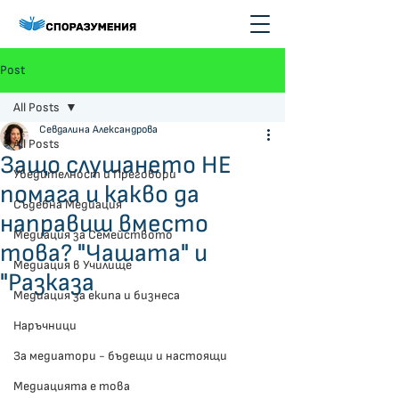
Post
All Posts
Севдалина Александрова
All Posts
Защо слушането НЕ
Убедителност и Преговори
помага и какво да
Съдебна Медиация
направиш вместо
Медиация за Семейството
това? "Чашата" и
Медиация в Училище
"Разказа
Медиация за екипа и бизнеса
Наръчници
За медиатори - бъдещи и настоящи
Медиацията е това