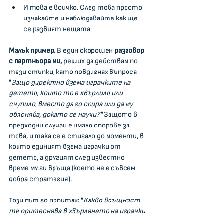
И това е всичко. След това просто 
изчакайте и наблюдавайте как ще 
се развият нещата.
Малък пример.
 В един скорошен 
разговор 
с партньора ми, 
реших да действам по 
тези стъпки, като повдигнах въпроса 
"
Защо директно взема играчките на 
детето, които то е хвърлило или 
счупило, вместо да го спира или да му 
обяснява, докато се научи?" 
Защото в 
предходни случаи е имало спорове за 
това, и така се е стигало до моменти, в 
които единият взема играчки от 
детето, а другият след известно 
време му ги връща (което не е съвсем 
добра стратегия).
Този път го попитах: "
Какво всъщност 
те притеснява в хвърлянето на играчки 