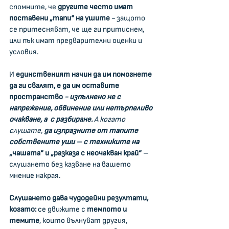
спомните, че 
другите често имат 
поставени „тапи“ на ушите - 
защото 
се притесняват, че ще ги притиснем, 
или пък имат предварителни оценки и 
условия.
И 
единственият начин да им помогнете 
да ги свалят, е да им оставите 
пространство 
- изпълнено не с 
напрежение, обвинение или нетърпеливо 
очакване, а  с разбиране. 
А когато 
слушате, 
да изпразните от тапите 
собствените уши – с техниките на 
„чашата“ и „разказа с неочакван край“
 – 
слушането без казване на вашето 
мнение накрая.
Слушането дава чудодейни резултати, 
когато:
 се движите с 
темпото и 
темите
, които вълнуват другия, 