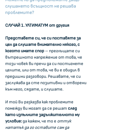
слушането всъщност не решава 
проблемите?
СЛУЧАЙ 1. УЛТИМАТУМ от другия
Представете си, че си поставяте за 
цел да слушате внимателно някого, с 
когото имате спор 
– преглъщате си 
вътрешното напрежение от това, че 
този човек ви пречи да си постигнете 
целите, или от това, че ви е обидил в 
предишни разговори. Решавате, че си 
заслужава да сте позитивни и отворени 
към него, сядате, и слушате.
И той Ви разказва как проблемите 
помежду ви могат да се решат 
след 
като изпълните задължителното му 
условие:
 да кажем, че то е 
оттук 
нататък да го оставите сам да 