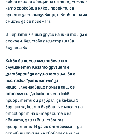
някои негови обещания са невъзможни - 
като срокове, а някои проекти са 
просто затормозяващи, и въобще няма 
смисъл да се приемат.
И вярвате, че има други начини той да е 
спокоен, без това да застрашава 
бизнеса ви.
Какво би помогнало повече от 
слушането? Когато другият е 
„затворен“ за слушането или ви е 
поставил "ултиматум" за 
нещо,
 изненадващо помага 
да … се 
оттеглиш. 
Да кажеш ясно какви 
приоритети си разбрал, да кажеш 3 
варианта, които вярваш, че могат да 
отговорят на интересите и на 
двамата, да заявиш твоите 
приоритети. 
И да се оттеглиш
 – да 
оставиш другия на свобода да мисли.