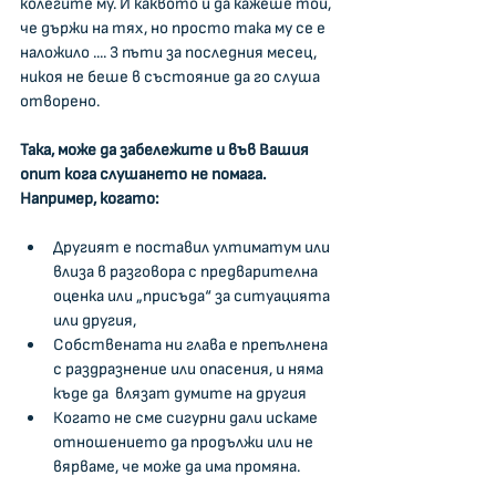
колегите му. И каквото и да кажеше той, 
че държи на тях, но просто така му се е 
наложило .... 3 пъти за последния месец, 
никоя не беше в състояние да го слуша 
отворено.
Така, може да забележите и във Вашия 
опит кога слушането не помага. 
Например, когато:
Другият е поставил ултиматум или 
влиза в разговора с предварителна 
оценка или „присъда“ за ситуацията 
или другия,
Собствената ни глава е препълнена 
с раздразнение или опасения, и няма 
къде да  влязат думите на другия
Когато не сме сигурни дали искаме 
отношението да продължи или не 
вярваме, че може да има промяна.