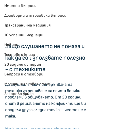
Имотни въпроси
Договорни и търговски въпроси
Трансгранична медиация
10 успешни медиации
Новини
Защо слушането не помага и 
Тестове и книги
как да го използвате полезно 
20 години история
- с техниките
Въпроси и отговори
Медиация за твоя случай
Да слушаш е най-препоръчваната 
техника за решаване на почти всички 
Законова рамка
проблеми в общуването. От 20 години 
опит в решаването на конфликти ще ви 
споделя друга гледна точка – често не е 
така.
Можете ли да предположите защо 