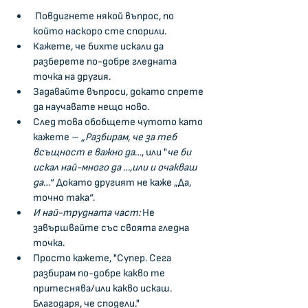
 Повдигнете някой въпрос, по 
който наскоро сте спорили.   
Кажете, че бихте искали да 
разберете по-добре гледната 
точка на другия.     
Задавайте въпроси, докато спрете 
да научавате нещо ново.     
След това обобщете чутото като 
кажете – 
„Разбирам, че за теб 
всъщност е важно да
…, или "
че би 
искал най-много да …,или и очакваш 
да…
“ Докато другият не каже „Да, 
точно така“. 
И най-трудната част: 
Не 
завършвайте със своята гледна 
точка. 
Просто кажете, "Супер. Сега 
разбирам по-добре какво те 
притеснява/или какво искаш. 
Благодаря, че сподели." 